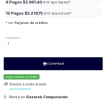
6 Pagos
$3.961,40
*
(PTF:
$23.768,40
)
12 Pagos
$2.219,75
*
(PTF:
$26.637,00
)
* con
Tarjetas de crédito
.
Cantidad
COMPRAR
Llega mañana en AMBA
Envíos a todo el país
¡CALCULAR ENVÍO!
Retirá en
Gezatek Computación
.