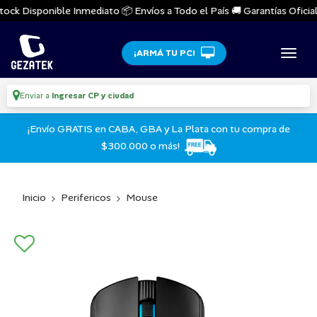
ock Disponible Inmediato 📦 Envíos a Todo el País 🚚 Garantías Oficiale
¡ARMÁ TU PC!
Enviar a
Ingresar CP y ciudad
¡Envío GRATIS en CABA, GBA y La Plata con tu compra de
$300.000 o más!
Inicio
Perifericos
Mouse