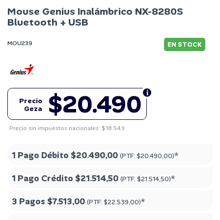
Mouse Genius Inalámbrico NX-8280S
Bluetooth + USB
MOU239
EN STOCK
$20.490
Precio
Geza
Precio sin impuestos nacionales: $18.543
1 Pago Débito
$20.490,00
*
(PTF:
$20.490,00
)
1 Pago Crédito
$21.514,50
*
(PTF:
$21.514,50
)
3 Pagos
$7.513,00
*
(PTF:
$22.539,00
)