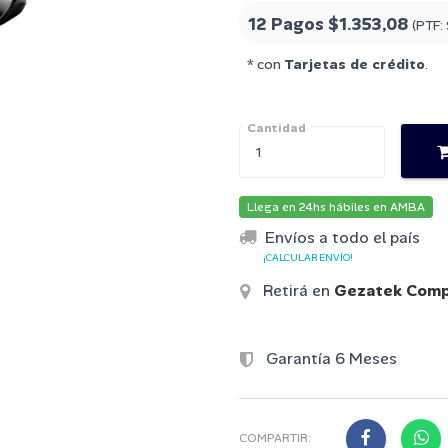
12 Pagos
$1.353,08
(PTF:
* con
Tarjetas de crédito
.
Cantidad
Llega en 24hs hábiles en AMBA
Envíos a todo el país
¡CALCULAR ENVÍO!
Retirá en
Gezatek Comp
Garantía 6 Meses
COMPARTIR: