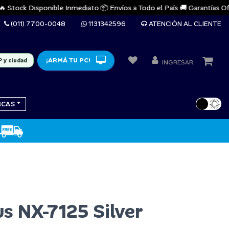
tock Disponible Inmediato 📦 Envíos a Todo el País 🚚 Garantías Oficial
(011) 7700-0048
1131342596
ATENCIÓN AL CLIENTE
¡ARMÁ TU PC!
P y ciudad
INGRESAR
RCAS
s NX-7125 Silver