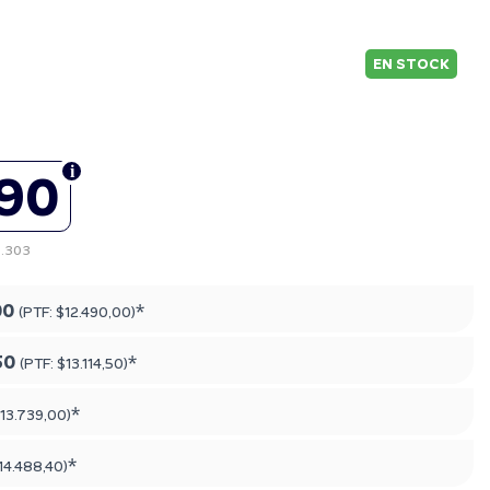
EN STOCK
490
1.303
00
*
(PTF:
$12.490,00
)
50
*
(PTF:
$13.114,50
)
*
13.739,00
)
*
14.488,40
)