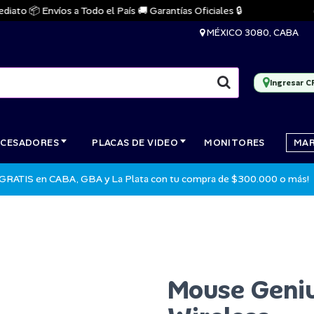
o 📦 Envíos a Todo el País 🚚 Garantías Oficiales 🔒
🔥 S
MÉXICO 3080, CABA
Ingresar C
CESADORES
PLACAS DE VIDEO
MONITORES
MA
 GRATIS en CABA, GBA y La Plata con tu compra de $300.000 o más!
Mouse Geniu