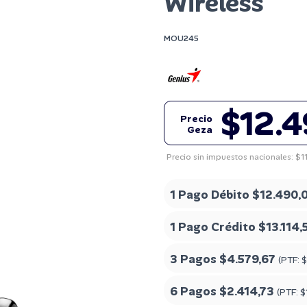
Wireless
MOU245
$12.
Precio
Geza
Precio sin impuestos nacionales: $1
1 Pago Débito
$12.490,
1 Pago Crédito
$13.114,
3 Pagos
$4.579,67
(PTF:
$
6 Pagos
$2.414,73
(PTF:
$