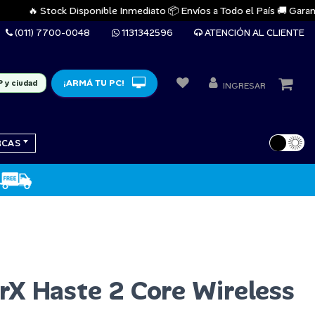
🔥 Stock Disponible Inmediato 📦 Envíos a Todo el País 🚚 Garantías 
(011) 7700-0048
1131342596
ATENCIÓN AL CLIENTE
¡ARMÁ TU PC!
P y ciudad
INGRESAR
RCAS
X Haste 2 Core Wireless