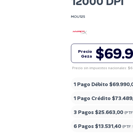
12000 DPI
MOU125
$69.
Precio
Geza
Precio sin impuestos nacionales: $
1 Pago Débito
$69.990,
1 Pago Crédito
$73.489
3 Pagos
$25.663,00
(PTF
6 Pagos
$13.531,40
(PTF: