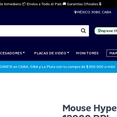
mediato 📦 Envíos a Todo el País 🚚 Garantías Oficiales 🔒
MÉXICO 3080, CABA
Ingresar C
CESADORES
PLACAS DE VIDEO
MONITORES
MA
 GRATIS en CABA, GBA y La Plata con tu compra de $300.000 o más!
Mouse Hyper