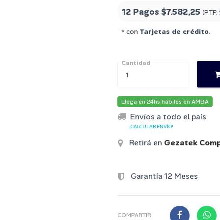
12 Pagos
$7.582,25
(PTF:
* con
Tarjetas de crédito
.
Cantidad
Llega en 24hs hábiles en AMBA
Envíos a todo el país
¡CALCULAR ENVÍO!
Retirá en
Gezatek Comp
Garantía 12 Meses
COMPARTIR: