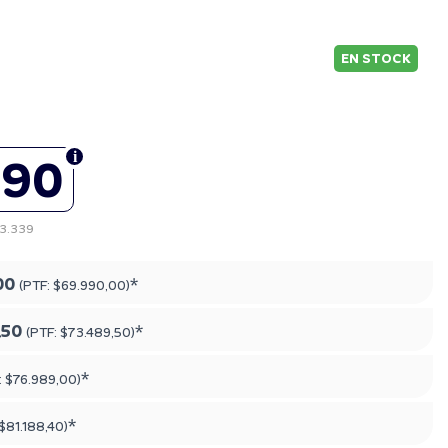
EN STOCK
990
63.339
00
*
(PTF:
$69.990,00
)
,50
*
(PTF:
$73.489,50
)
*
:
$76.989,00
)
*
$81.188,40
)