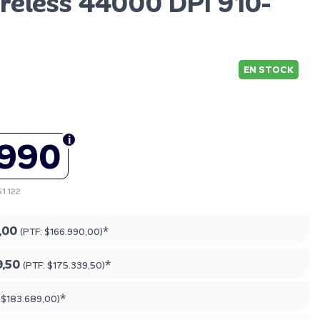
reless 44000 DPI 910-
EN STOCK
.990
51.122
,00
*
(PTF:
$166.990,00
)
9,50
*
(PTF:
$175.339,50
)
*
:
$183.689,00
)