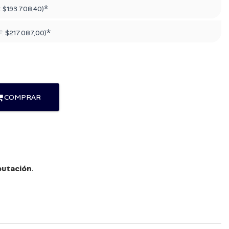
*
:
$193.708,40
)
*
F:
$217.087,00
)
COMPRAR
utación
.