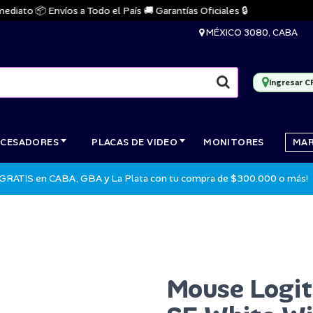
to 📦 Envíos a Todo el País 🚚 Garantías Oficiales 🔒
🔥
MÉXICO 3080, CABA
Ingresar C
CESADORES
PLACAS DE VIDEO
MONITORES
MA
 GRATIS en CABA, GBA y La Plata con tu compra de $300.000 o más!
Mouse Logit