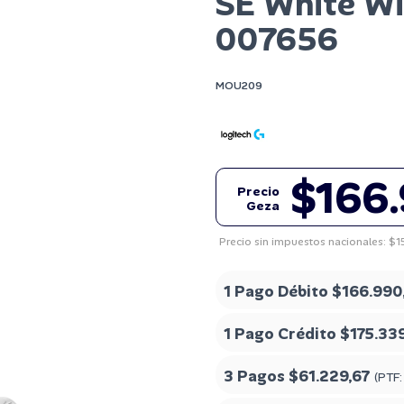
SE White Wi
007656
MOU209
$166
Precio
Geza
Precio sin impuestos nacionales: $1
1 Pago Débito
$166.990
1 Pago Crédito
$175.33
3 Pagos
$61.229,67
(PTF