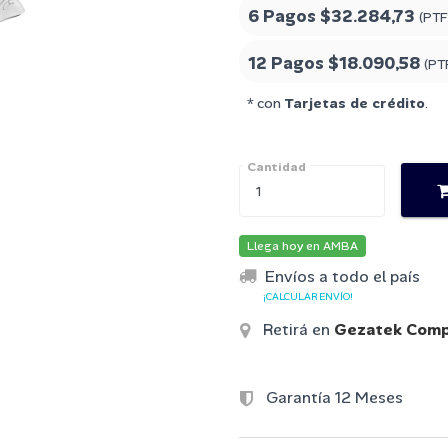
6 Pagos
$32.284,73
(PTF
12 Pagos
$18.090,58
(PT
* con
Tarjetas de crédito
.
Cantidad
Llega hoy en AMBA
Envíos a todo el país
¡CALCULAR ENVÍO!
Retirá en
Gezatek Comp
Garantía 12 Meses