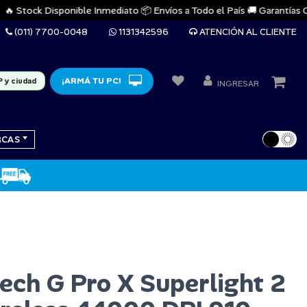
 Stock Disponible Inmediato 📦 Envíos a Todo el País 🚚 Garantías Oficia
(011) 7700-0048
1131342596
ATENCIÓN AL CLIENTE
¡ARMÁ TU PC!
P y ciudad
INGRESAR
RCAS
ech G Pro X Superlight 2