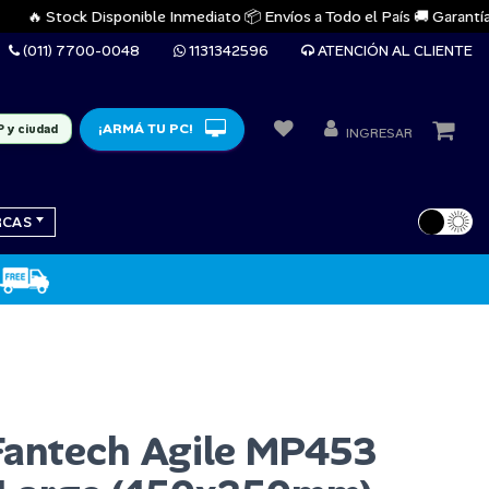
🔥 Stock Disponible Inmediato 📦 Envíos a Todo el País 🚚 Garantías Ofi
(011) 7700-0048
1131342596
ATENCIÓN AL CLIENTE
¡ARMÁ TU PC!
P y ciudad
INGRESAR
RCAS
Fantech Agile MP453