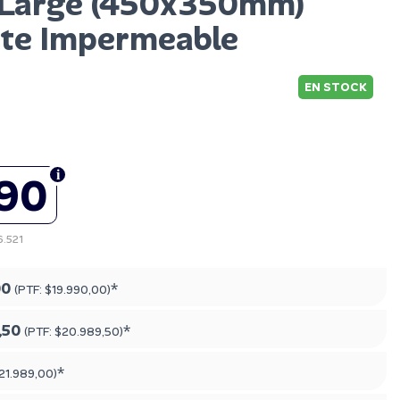
 Large (450x350mm)
nte Impermeable
EN STOCK
990
6.521
00
*
(PTF:
$19.990,00
)
,50
*
(PTF:
$20.989,50
)
*
21.989,00
)