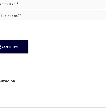
*
23.588,20
)
*
:
$26.786,60
)
COMPRAR
utación
.