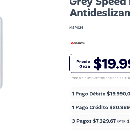
Grey Speed
Antidesliza
MSP026
$19.
Precio
Geza
Precio sin impuestos nacionales: $1
1 Pago Débito
$19.990,
1 Pago Crédito
$20.989
3 Pagos
$7.329,67
(PTF:
$