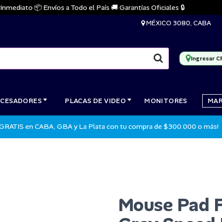
diato 📦 Envíos a Todo el País 🚚 Garantías Oficiales 🔒
MÉXICO 3080, CABA
Ingresar C
CESADORES
PLACAS DE VIDEO
MONITORES
MA
 GRATIS en CABA, GBA y La Plata con tu compra de $300.000 o más!
Mouse Pad 