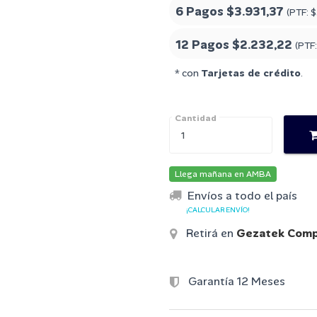
6 Pagos
$3.931,37
(PTF:
$
12 Pagos
$2.232,22
(PTF
* con
Tarjetas de crédito
.
Cantidad
Llega mañana en AMBA
Envíos a todo el país
¡CALCULAR ENVÍO!
Retirá en
Gezatek Comp
Garantía 12 Meses