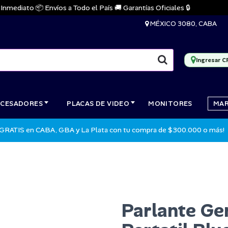
diato 📦 Envíos a Todo el País 🚚 Garantías Oficiales 🔒
MÉXICO 3080, CABA
Ingresar C
CESADORES
PLACAS DE VIDEO
MONITORES
MA
 GRATIS en CABA, GBA y La Plata con tu compra de $300.000 o más!
Parlante Ge