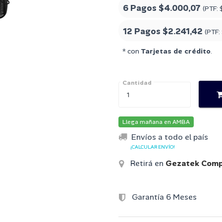
6 Pagos
$4.000,07
(PTF:
12 Pagos
$2.241,42
(PTF:
* con
Tarjetas de crédito
.
Cantidad
Llega mañana en AMBA
Envíos a todo el país
¡CALCULAR ENVÍO!
Retirá en
Gezatek Comp
Garantía 6 Meses