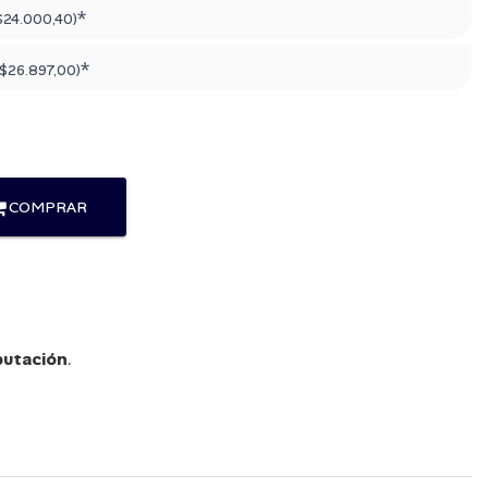
*
$24.000,40
)
*
$26.897,00
)
COMPRAR
utación
.