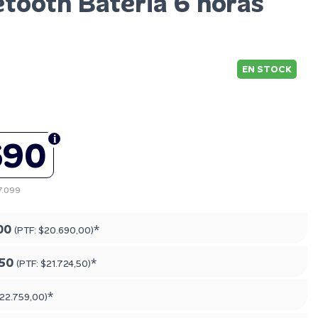
etooth Bateria 6 horas
EN STOCK
690
7.099
00
*
(PTF:
$20.690,00
)
,50
*
(PTF:
$21.724,50
)
*
22.759,00
)