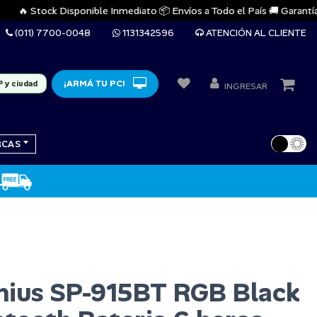
🔥 Stock Disponible Inmediato 📦 Envíos a Todo el País 🚚 Garantías Ofi
(011) 7700-0048
1131342596
ATENCIÓN AL CLIENTE
¡ARMÁ TU PC!
P y ciudad
INGRESAR
RCAS
nius SP-915BT RGB Black