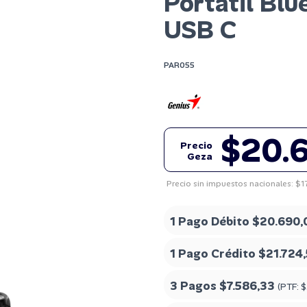
Portatil Blu
USB C
PAR055
$20.
Precio
Geza
Precio sin impuestos nacionales: $1
1 Pago Débito
$20.690,
1 Pago Crédito
$21.724
3 Pagos
$7.586,33
(PTF:
$