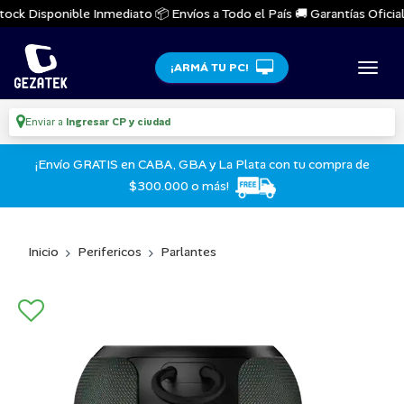
ock Disponible Inmediato 📦 Envíos a Todo el País 🚚 Garantías Oficiale
¡ARMÁ TU PC!
Enviar a
Ingresar CP y ciudad
¡Envío GRATIS en CABA, GBA y La Plata con tu compra de
$300.000 o más!
Inicio
Perifericos
Parlantes