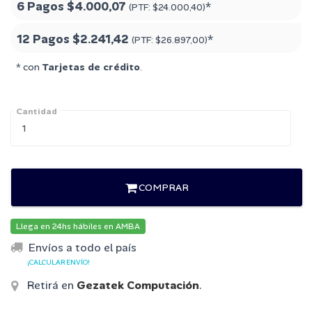
6 Pagos
$4.000,07
*
(PTF:
$24.000,40
)
12 Pagos
$2.241,42
*
(PTF:
$26.897,00
)
* con
Tarjetas de crédito
.
Cantidad
COMPRAR
Llega en 24hs hábiles en AMBA
Envíos a todo el país
¡CALCULAR ENVÍO!
Retirá en
Gezatek Computación
.