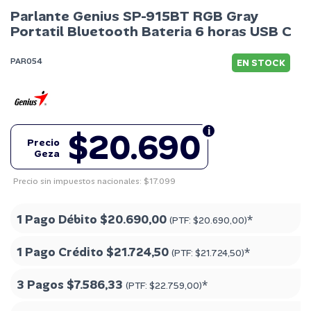
Parlante Genius SP-915BT RGB Gray
Portatil Bluetooth Bateria 6 horas USB C
PAR054
EN STOCK
$20.690
Precio
Geza
Precio sin impuestos nacionales: $17.099
1 Pago Débito
$20.690,00
*
(PTF:
$20.690,00
)
1 Pago Crédito
$21.724,50
*
(PTF:
$21.724,50
)
3 Pagos
$7.586,33
*
(PTF:
$22.759,00
)