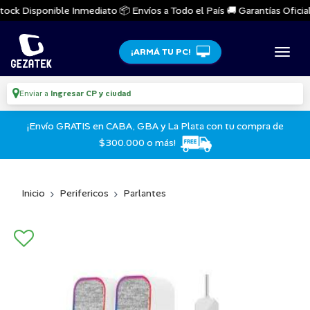
ock Disponible Inmediato 📦 Envíos a Todo el País 🚚 Garantías Oficiale
¡ARMÁ TU PC!
Enviar a
Ingresar CP y ciudad
¡Envío GRATIS en CABA, GBA y La Plata con tu compra de
$300.000 o más!
Inicio
Perifericos
Parlantes