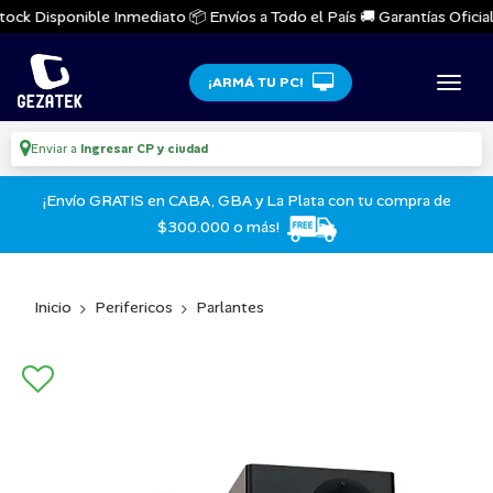
ock Disponible Inmediato 📦 Envíos a Todo el País 🚚 Garantías Oficiale
¡ARMÁ TU PC!
Enviar a
Ingresar CP y ciudad
¡Envío GRATIS en CABA, GBA y La Plata con tu compra de
$300.000 o más!
Inicio
Perifericos
Parlantes