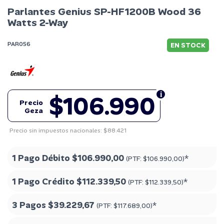
Parlantes Genius SP-HF1200B Wood 36
Watts 2-Way
PAR056
EN STOCK
$106.990
Precio
Geza
Precio sin impuestos nacionales: $88.421
1 Pago Débito
$106.990,00
*
(PTF:
$106.990,00
)
1 Pago Crédito
$112.339,50
*
(PTF:
$112.339,50
)
3 Pagos
$39.229,67
*
(PTF:
$117.689,00
)