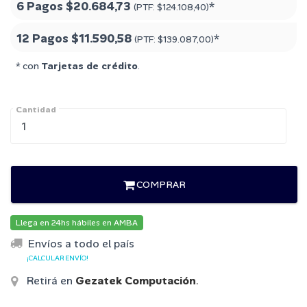
6 Pagos
$20.684,73
*
(PTF:
$124.108,40
)
12 Pagos
$11.590,58
*
(PTF:
$139.087,00
)
* con
Tarjetas de crédito
.
Cantidad
COMPRAR
Llega en 24hs hábiles en AMBA
Envíos a todo el país
¡CALCULAR ENVÍO!
Retirá en
Gezatek Computación
.