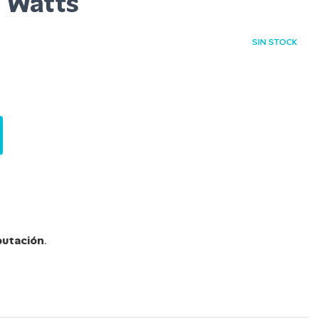
 Watts
SIN STOCK
utación
.