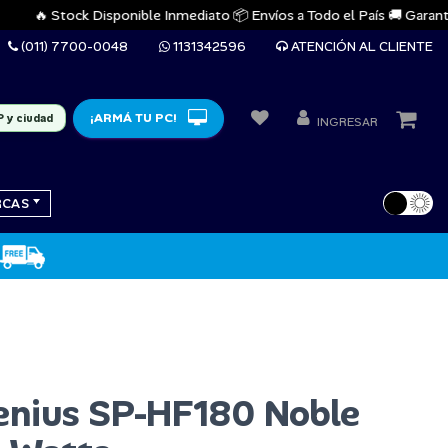
🔥 Stock Disponible Inmediato 📦 Envíos a Todo el País 🚚 Garantías O
(011) 7700-0048
1131342596
ATENCIÓN AL CLIENTE
¡ARMÁ TU PC!
P y ciudad
INGRESAR
RCAS
enius SP-HF180 Noble