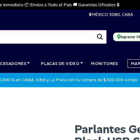
mediato 📦 Envíos a Todo el País 🚚 Garantías Oficiales 🔒
MÉXICO 3080, CABA
Ingresar C
CESADORES
PLACAS DE VIDEO
MONITORES
MA
 GRATIS en CABA, GBA y La Plata con tu compra de $300.000 o más!
Parlantes G