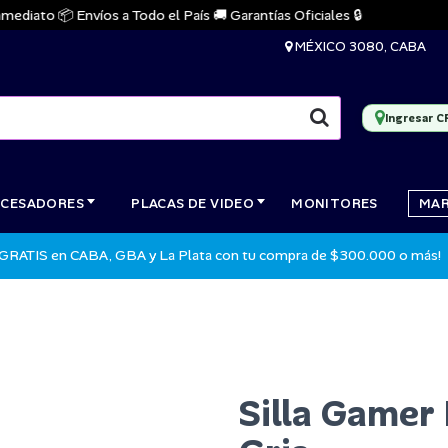
ato 📦 Envíos a Todo el País 🚚 Garantías Oficiales 🔒

MÉXICO 3080, CABA
Ingresar C
CESADORES
PLACAS DE VIDEO
MONITORES
MA
 GRATIS en CABA, GBA y La Plata con tu compra de $300.000 o más!
Silla Gamer