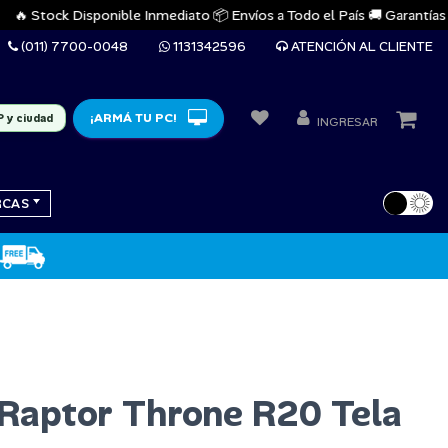
 Stock Disponible Inmediato 📦 Envíos a Todo el País 🚚 Garantías Ofic
(011) 7700-0048
1131342596
ATENCIÓN AL CLIENTE
¡ARMÁ TU PC!
P y ciudad
INGRESAR
RCAS
 Raptor Throne R20 Tela