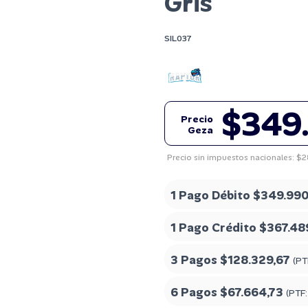
Gris
SIL037
$349
Precio
Geza
Precio sin impuestos nacionales: $
1 Pago Débito
$349.990
1 Pago Crédito
$367.48
3 Pagos
$128.329,67
(PT
6 Pagos
$67.664,73
(PTF