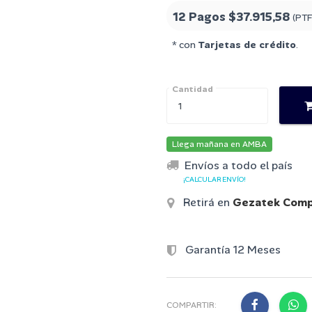
12 Pagos
$37.915,58
(PTF
* con
Tarjetas de crédito
.
Cantidad
Llega mañana en AMBA
Envíos a todo el país
¡CALCULAR ENVÍO!
Retirá en
Gezatek Comp
Garantía 12 Meses
COMPARTIR: