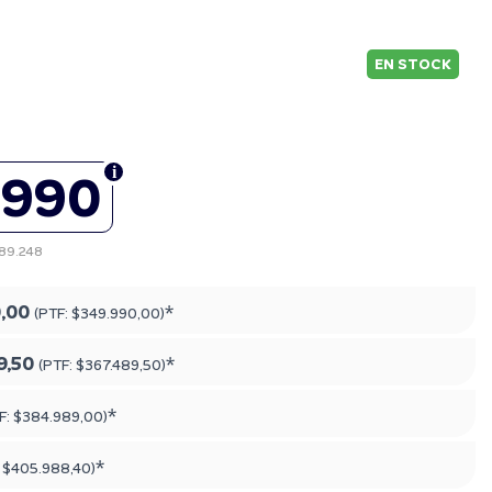
EN STOCK
.990
289.248
,00
*
(PTF:
$349.990,00
)
9,50
*
(PTF:
$367.489,50
)
*
F:
$384.989,00
)
*
:
$405.988,40
)