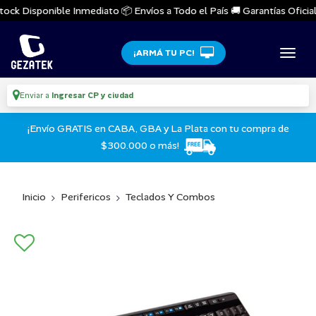
ock Disponible Inmediato 📦 Envíos a Todo el País 🚚 Garantías Oficiale
¡ARMÁ TU PC!
Enviar a
Ingresar CP y ciudad
¡Envío GRATIS en CABA, GBA y La Plata con tu compra de
$300.000 o más!
Inicio
Perifericos
Teclados Y Combos