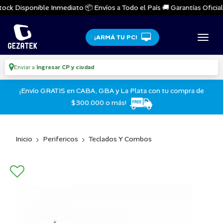
ck Disponible Inmediato 📦 Envíos a Todo el País 🚚 Garantías Oficiales
¡ARMÁ TU PC!
Enviar a
Ingresar CP y ciudad
¡Envío GRATIS en CABA, GBA y La Plata con tu compra de
$300.000 o más!
Inicio
Perifericos
Teclados Y Combos