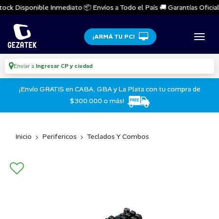
ock Disponible Inmediato 📦 Envíos a Todo el País 🚚 Garantías Oficiale
¡ARMÁ TU PC!
Enviar a
Ingresar CP y ciudad
¡Envío GRATIS en CABA, GBA y La Plata con tu compra de
$300.000 o más!
Inicio
Perifericos
Teclados Y Combos