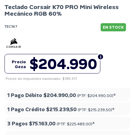
Teclado Corsair K70 PRO Mini Wireless
Mecánico RGB 60%
TEC167
EN STOCK
$204.990
Precio
Geza
Precio sin impuestos nacionales: $185.511
1 Pago Débito
$204.990,00
*
(PTF:
$204.990,00
)
1 Pago Crédito
$215.239,50
*
(PTF:
$215.239,50
)
3 Pagos
$75.163,00
*
(PTF:
$225.489,00
)