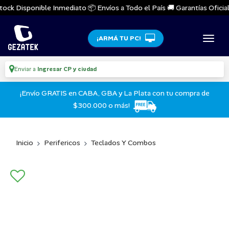
ck Disponible Inmediato 📦 Envíos a Todo el País 🚚 Garantías Oficiales
¡ARMÁ TU PC!
Enviar a
Ingresar CP y ciudad
¡Envío GRATIS en CABA, GBA y La Plata con tu compra de
$300.000 o más!
Inicio
Perifericos
Teclados Y Combos