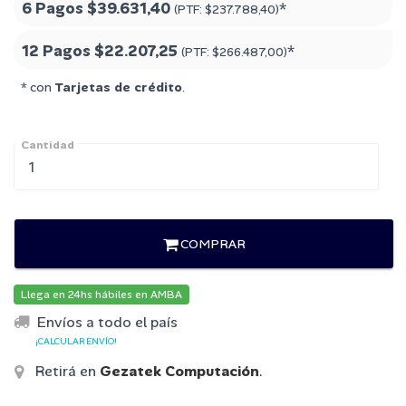
6 Pagos
$39.631,40
*
(PTF:
$237.788,40
)
12 Pagos
$22.207,25
*
(PTF:
$266.487,00
)
* con
Tarjetas de crédito
.
Cantidad
COMPRAR
Llega en 24hs hábiles en AMBA
Envíos a todo el país
¡CALCULAR ENVÍO!
Retirá en
Gezatek Computación
.