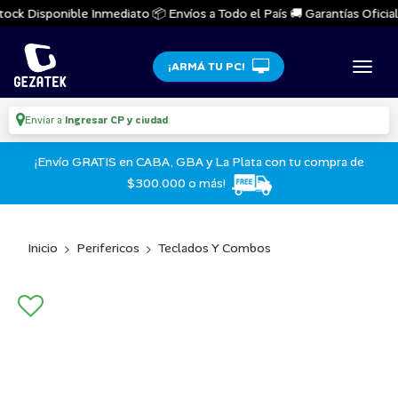
ock Disponible Inmediato 📦 Envíos a Todo el País 🚚 Garantías Oficiale
¡ARMÁ TU PC!
Enviar a
Ingresar CP y ciudad
¡Envío GRATIS en CABA, GBA y La Plata con tu compra de
$300.000 o más!
Inicio
Perifericos
Teclados Y Combos