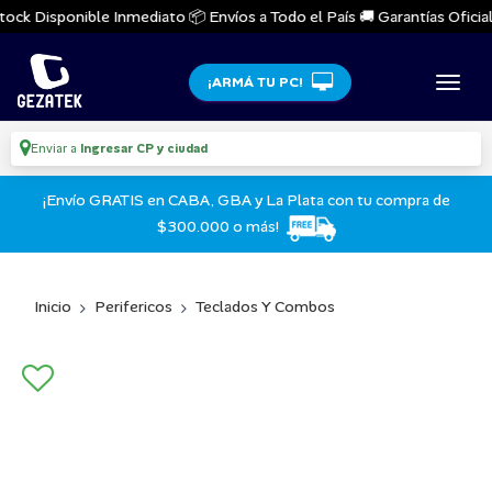
ock Disponible Inmediato 📦 Envíos a Todo el País 🚚 Garantías Oficiale
¡ARMÁ TU PC!
Enviar a
Ingresar CP y ciudad
¡Envío GRATIS en CABA, GBA y La Plata con tu compra de
$300.000 o más!
Inicio
Perifericos
Teclados Y Combos