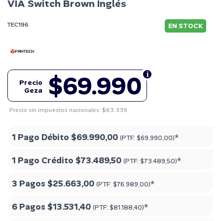
VIA Switch Brown Inglés
TEC196
EN STOCK
$69.990
Precio
Geza
Precio sin impuestos nacionales: $63.339
1 Pago Débito
$69.990,00
*
(PTF:
$69.990,00
)
1 Pago Crédito
$73.489,50
*
(PTF:
$73.489,50
)
3 Pagos
$25.663,00
*
(PTF:
$76.989,00
)
6 Pagos
$13.531,40
*
(PTF:
$81.188,40
)