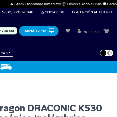
🔥 Stock Disponible Inmediato 📦 Envíos a Todo el País 🚚 Garantías O
(011) 7700-0048
1131342596
ATENCIÓN AL CLIENTE
¡ARMÁ TU PC!
P y ciudad
INGRESAR
RCAS
dragon DRACONIC K530