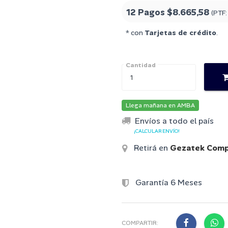
12 Pagos
$8.665,58
(PTF
* con
Tarjetas de crédito
.
Cantidad
Llega mañana en AMBA
Envíos a todo el país
¡CALCULAR ENVÍO!
Retirá en
Gezatek Comp
Garantía 6 Meses
COMPARTIR: