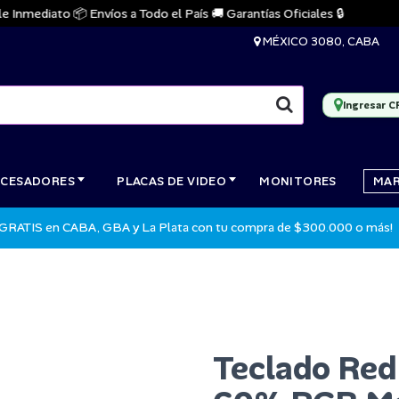
ediato 📦 Envíos a Todo el País 🚚 Garantías Oficiales 🔒
MÉXICO 3080, CABA
Ingresar C
CESADORES
PLACAS DE VIDEO
MONITORES
MA
 GRATIS en CABA, GBA y La Plata con tu compra de $300.000 o más!
Teclado Re