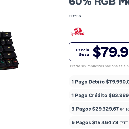
60% RGB Me
TEC136
$79.
Precio
Geza
Precio sin impuestos nacionales: $
1 Pago Débito
$79.990,
1 Pago Crédito
$83.989
3 Pagos
$29.329,67
(PTF
6 Pagos
$15.464,73
(PTF