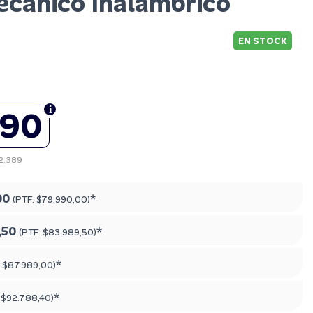
cánico Inalámbrico
EN STOCK
990
72.389
00
*
(PTF:
$79.990,00
)
,50
*
(PTF:
$83.989,50
)
*
:
$87.989,00
)
*
:
$92.788,40
)