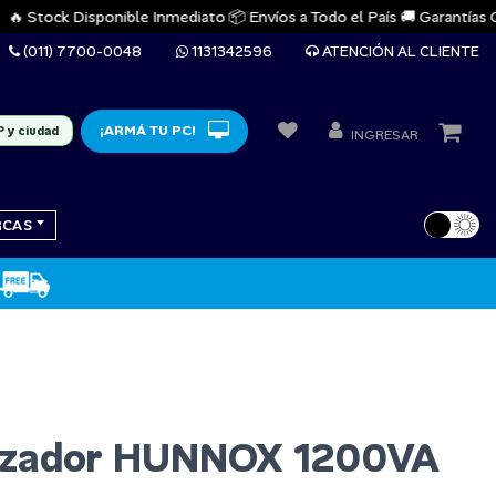
 Stock Disponible Inmediato 📦 Envíos a Todo el País 🚚 Garantías Ofici
(011) 7700-0048
1131342596
ATENCIÓN AL CLIENTE
¡ARMÁ TU PC!
P y ciudad
INGRESAR
RCAS
lizador HUNNOX 1200VA