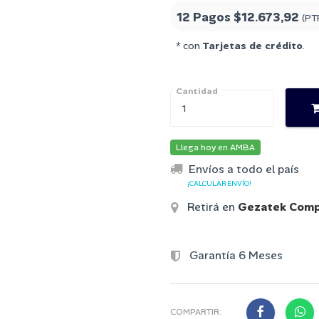
12 Pagos
$12.673,92
(PT
* con
Tarjetas de crédito
.
Cantidad
Llega hoy en AMBA
Envíos a todo el país
¡CALCULAR ENVÍO!
Retirá en
Gezatek Comp
Garantía 6 Meses
COMPARTIR: