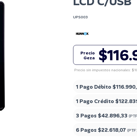
LCD C/USB
UPS003
$116.
Precio
Geza
Precio sin impuestos nacionales: $
1 Pago Débito
$116.990
1 Pago Crédito
$122.83
3 Pagos
$42.896,33
(PT
6 Pagos
$22.618,07
(PTF