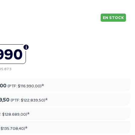
EN STOCK
990
105.873
,00
*
(PTF:
$116.990,00
)
9,50
*
(PTF:
$122.839,50
)
*
F:
$128.689,00
)
*
:
$135.708,40
)