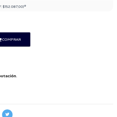
*
F:
$152.087,00
)
COMPRAR
utación
.