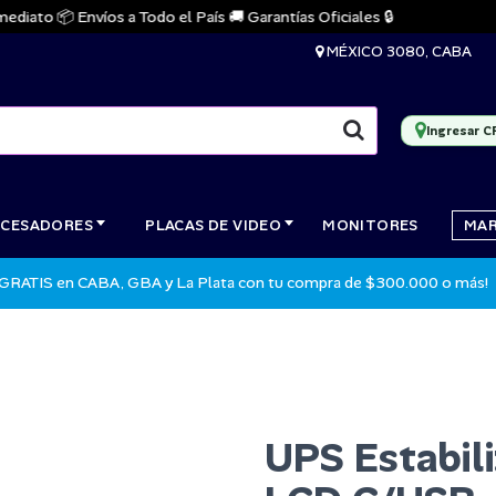
ato 📦 Envíos a Todo el País 🚚 Garantías Oficiales 🔒

MÉXICO 3080, CABA
Ingresar C
CESADORES
PLACAS DE VIDEO
MONITORES
MA
 GRATIS en CABA, GBA y La Plata con tu compra de $300.000 o más!
UPS Estabi