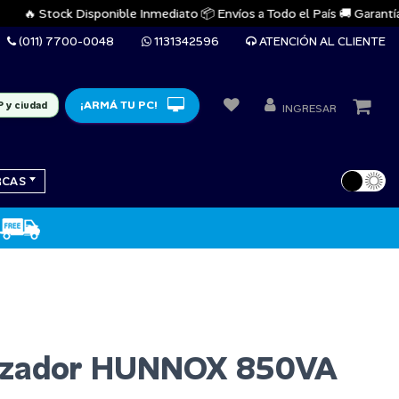
🔥 Stock Disponible Inmediato 📦 Envíos a Todo el País 🚚 Garantías Of
(011) 7700-0048
1131342596
ATENCIÓN AL CLIENTE
¡ARMÁ TU PC!
P y ciudad
INGRESAR
RCAS
lizador HUNNOX 850VA