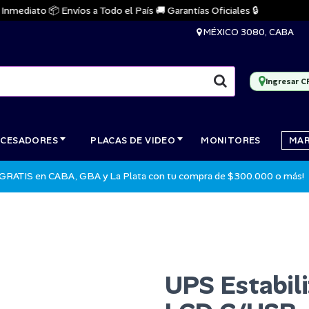
ediato 📦 Envíos a Todo el País 🚚 Garantías Oficiales 🔒
MÉXICO 3080, CABA
Ingresar C
CESADORES
PLACAS DE VIDEO
MONITORES
MA
 GRATIS en CABA, GBA y La Plata con tu compra de $300.000 o más!
UPS Estabi