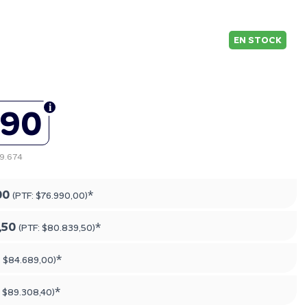
EN STOCK
990
69.674
00
*
(PTF:
$76.990,00
)
,50
*
(PTF:
$80.839,50
)
*
:
$84.689,00
)
*
:
$89.308,40
)