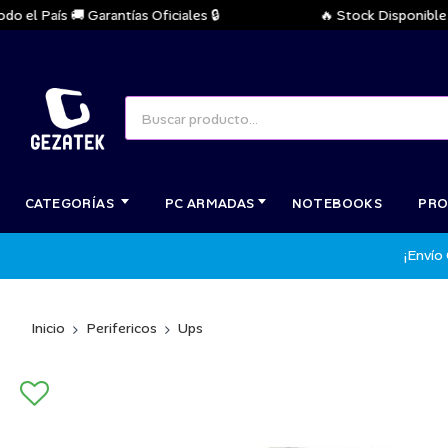
l País 🚚 Garantías Oficiales 🔒
🔥 Stock Disponible Inm
CATEGORÍAS
PC ARMADAS
NOTEBOOKS
PRO
¡Envío
Inicio
Perifericos
Ups