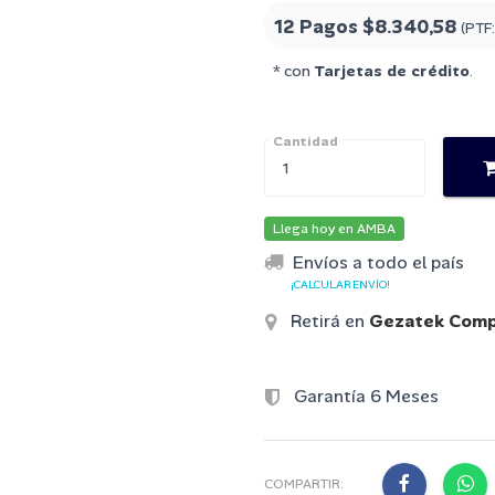
12 Pagos
$8.340,58
(PTF
* con
Tarjetas de crédito
.
Cantidad
Llega hoy en AMBA
Envíos a todo el país
¡CALCULAR ENVÍO!
Retirá en
Gezatek Comp
Garantía 6 Meses
COMPARTIR: