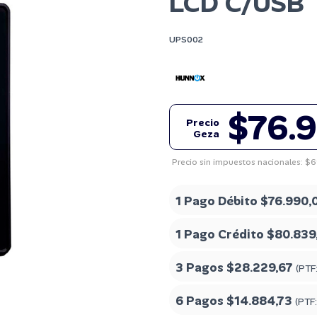
LCD C/USB
UPS002
$76.
Precio
Geza
Precio sin impuestos nacionales: $
1 Pago Débito
$76.990,
1 Pago Crédito
$80.839
3 Pagos
$28.229,67
(PTF
6 Pagos
$14.884,73
(PTF