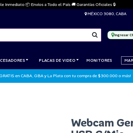
nmediato 📦 Envíos a Todo el País 🚚 Garantías Oficiales 🔒
MÉXICO 3080, CABA
Ingresar C
CESADORES
PLACAS DE VIDEO
MONITORES
MA
 GRATIS en CABA, GBA y La Plata con tu compra de $300.000 o más!
Webcam Gen