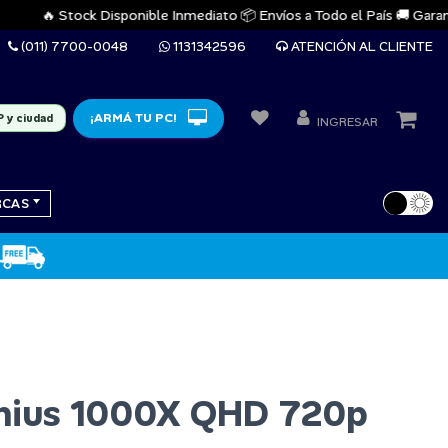
🔥 Stock Disponible Inmediato 📦 Envíos a Todo el País 🚚 Garantías
(011) 7700-0048
1131342596
ATENCIÓN AL CLIENTE
¡ARMÁ TU PC!
P y ciudad
INGRESAR
RCAS
ius 1000X QHD 720p