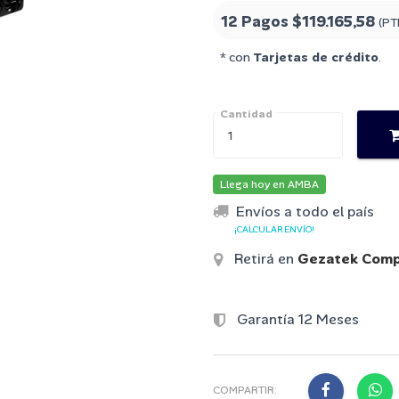
12 Pagos
$119.165,58
(PT
* con
Tarjetas de crédito
.
Cantidad
Llega hoy en AMBA
Envíos a todo el país
¡CALCULAR ENVÍO!
Retirá en
Gezatek Comp
Garantía 12 Meses
COMPARTIR: