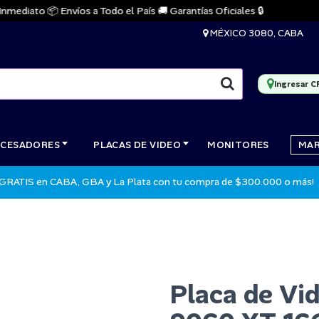
iato 📦 Envíos a Todo el País 🚚 Garantías Oficiales 🔒
MÉXICO 3080, CABA
Ingresar C
CESADORES
PLACAS DE VIDEO
MONITORES
MA
 GRATIS en CABA, GBA y La Plata con tu compra de $300.000 o más!
Placa de Vi