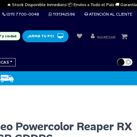
🔥 Stock Disponible Inmediato 📦 Envíos a Todo el País 🚚 Garantías Ofi
(011) 7700-0048
1131342596
ATENCIÓN AL CLIENTE
¡ARMÁ TU PC!
P y ciudad
INGRESAR
RCAS
deo Powercolor Reaper RX