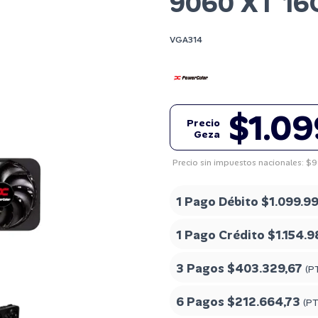
9060 XT 1
VGA314
$1.09
Precio
Geza
Precio sin impuestos nacionales: $
1 Pago Débito
$1.099.9
1 Pago Crédito
$1.154.9
3 Pagos
$403.329,67
(P
6 Pagos
$212.664,73
(PT