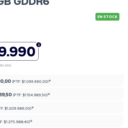
6GB GDDR6
EN STOCK
9.990
995.466
90,00
*
(PTF:
$1.099.990,00
)
89,50
*
(PTF:
$1.154.989,50
)
*
TF:
$1.209.989,00
)
*
F:
$1.275.988,40
)