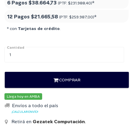
6 Pagos
$38.664,73
*
(PTF:
$231.988,40
)
12 Pagos
$21.665,58
*
(PTF:
$259.987,00
)
* con
Tarjetas de crédito
.
Cantidad
COMPRAR
Llega hoy en AMBA
Envíos a todo el país
¡CALCULAR ENVÍO!
Retirá en
Gezatek Computación
.