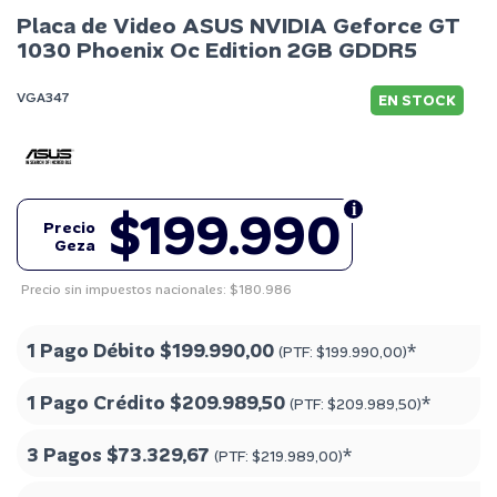
Placa de Video ASUS NVIDIA Geforce GT
1030 Phoenix Oc Edition 2GB GDDR5
VGA347
EN STOCK
$199.990
Precio
Geza
Precio sin impuestos nacionales: $180.986
1 Pago Débito
$199.990,00
*
(PTF:
$199.990,00
)
1 Pago Crédito
$209.989,50
*
(PTF:
$209.989,50
)
3 Pagos
$73.329,67
*
(PTF:
$219.989,00
)