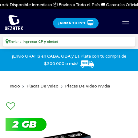
ock Disponible Inmediato 📦 Envíos a Todo el País 🚚 Garantías Oficiale
¡ARMÁ TU PC!
Enviar a
Ingresar CP y ciudad
¡Envío GRATIS en CABA, GBA y La Plata con tu compra de
$300.000 o más!
Inicio
Placas De Video
Placas De Video Nvidia