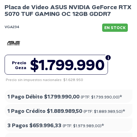
Placa de Video ASUS NVIDIA GeForce RTX
5070 TUF GAMING OC 12GB GDDR7
VGA234
EN STOCK
$1.799.990
Precio
Geza
Precio sin impuestos nacionales: $1.628.950
1 Pago Débito
$1.799.990,00
*
(PTF:
$1.799.990,00
)
1 Pago Crédito
$1.889.989,50
*
(PTF:
$1.889.989,50
)
3 Pagos
$659.996,33
*
(PTF:
$1.979.989,00
)