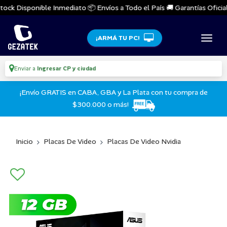
ock Disponible Inmediato 📦 Envíos a Todo el País 🚚 Garantías Oficiale
¡ARMÁ TU PC!
Enviar a
Ingresar CP y ciudad
¡Envío GRATIS en CABA, GBA y La Plata con tu compra de
$300.000 o más!
Inicio
Placas De Video
Placas De Video Nvidia