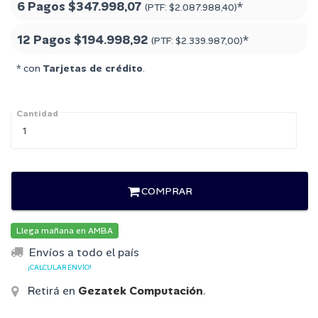
6 Pagos
$347.998,07
*
(PTF:
$2.087.988,40
)
12 Pagos
$194.998,92
*
(PTF:
$2.339.987,00
)
* con
Tarjetas de crédito
.
Cantidad
COMPRAR
Llega mañana en AMBA
Envíos a todo el país
¡CALCULAR ENVÍO!
Retirá en
Gezatek Computación
.