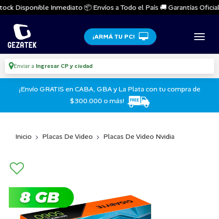
ock Disponible Inmediato 📦 Envíos a Todo el País 🚚 Garantías Oficiales
¡ARMÁ TU PC!
Enviar a
Ingresar CP y ciudad
¡Envío GRATIS en CABA, GBA y La Plata con tu compra de
$300.000 o más!
Inicio
Placas De Video
Placas De Video Nvidia