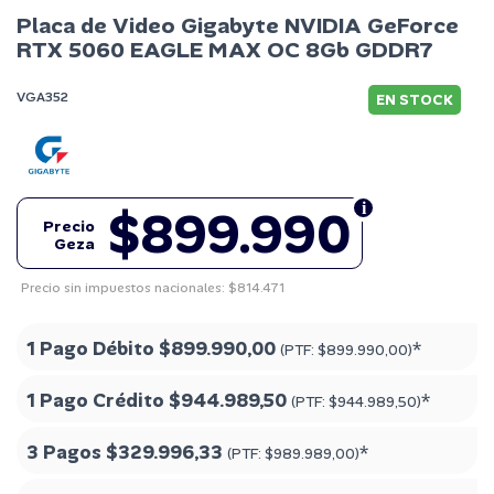
Placa de Video Gigabyte NVIDIA GeForce
RTX 5060 EAGLE MAX OC 8Gb GDDR7
VGA352
EN STOCK
$899.990
Precio
Geza
Precio sin impuestos nacionales: $814.471
1 Pago Débito
$899.990,00
*
(PTF:
$899.990,00
)
1 Pago Crédito
$944.989,50
*
(PTF:
$944.989,50
)
3 Pagos
$329.996,33
*
(PTF:
$989.989,00
)