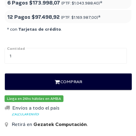
6 Pagos
$173.998,07
*
(PTF:
$1.043.988,40
)
12 Pagos
$97.498,92
*
(PTF:
$1.169.987,00
)
* con
Tarjetas de crédito
.
Cantidad
COMPRAR
Llega en 24hs hábiles en AMBA
Envíos a todo el país
¡CALCULAR ENVÍO!
Retirá en
Gezatek Computación
.