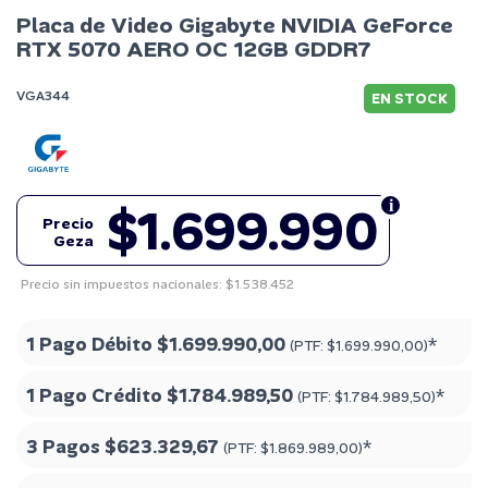
Placa de Video Gigabyte NVIDIA GeForce
RTX 5070 AERO OC 12GB GDDR7
VGA344
EN STOCK
$1.699.990
Precio
Geza
Precio sin impuestos nacionales: $1.538.452
1 Pago Débito
$1.699.990,00
*
(PTF:
$1.699.990,00
)
1 Pago Crédito
$1.784.989,50
*
(PTF:
$1.784.989,50
)
3 Pagos
$623.329,67
*
(PTF:
$1.869.989,00
)