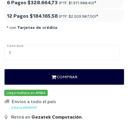
6 Pagos
$328.664,73
*
(PTF:
$1.971.988,40
)
12 Pagos
$184.165,58
*
(PTF:
$2.209.987,00
)
* con
Tarjetas de crédito
.
Cantidad
COMPRAR
Llega mañana en AMBA
Envíos a todo el país
¡CALCULAR ENVÍO!
Retirá en
Gezatek Computación
.