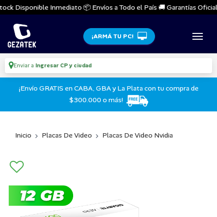
ock Disponible Inmediato 📦 Envíos a Todo el País 🚚 Garantías Oficiale
¡ARMÁ TU PC!
Enviar a
Ingresar CP y ciudad
¡Envío GRATIS en CABA, GBA y La Plata con tu compra de
$300.000 o más!
Inicio
Placas De Video
Placas De Video Nvidia