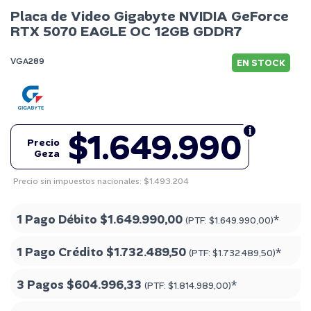
Placa de Video Gigabyte NVIDIA GeForce
RTX 5070 EAGLE OC 12GB GDDR7
VGA289
EN STOCK
$1.649.990
Precio
Geza
Precio sin impuestos nacionales: $1.493.204
1 Pago Débito
$1.649.990,00
*
(PTF:
$1.649.990,00
)
1 Pago Crédito
$1.732.489,50
*
(PTF:
$1.732.489,50
)
3 Pagos
$604.996,33
*
(PTF:
$1.814.989,00
)