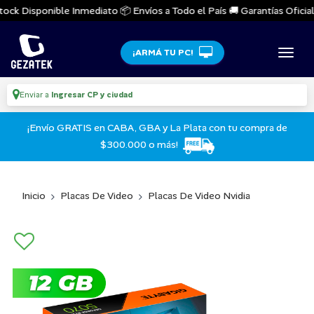
ock Disponible Inmediato 📦 Envíos a Todo el País 🚚 Garantías Oficiales
¡ARMÁ TU PC!
Enviar a
Ingresar CP y ciudad
¡Envío GRATIS en CABA, GBA y La Plata con tu compra de
$300.000 o más!
Inicio
Placas De Video
Placas De Video Nvidia