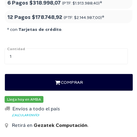
6 Pagos
$318.998,07
*
(PTF:
$1.913.988,40
)
12 Pagos
$178.748,92
*
(PTF:
$2.144.987,00
)
* con
Tarjetas de crédito
.
Cantidad
COMPRAR
Llega hoy en AMBA
Envíos a todo el país
¡CALCULAR ENVÍO!
Retirá en
Gezatek Computación
.