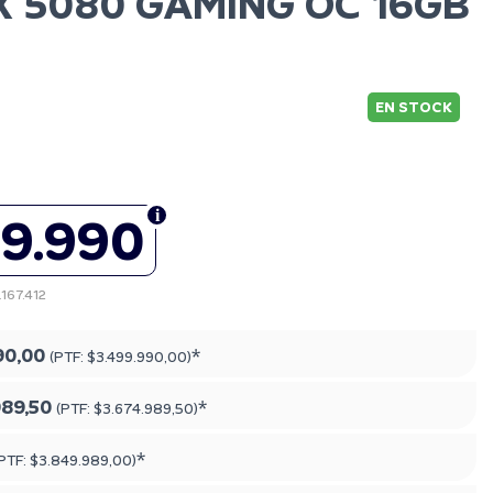
X 5080 GAMING OC 16GB
EN STOCK
99.990
.167.412
90,00
*
(PTF:
$3.499.990,00
)
989,50
*
(PTF:
$3.674.989,50
)
*
PTF:
$3.849.989,00
)