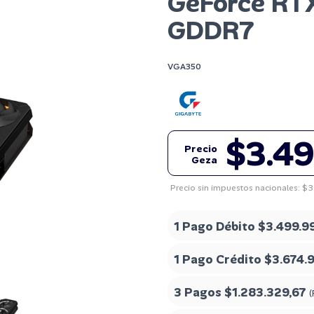
GeForce RT
GDDR7
VGA350
$3.4
Precio
Geza
Precio sin impuestos nacionales: $3
1 Pago Débito
$3.499.9
1 Pago Crédito
$3.674.
3 Pagos
$1.283.329,67
(