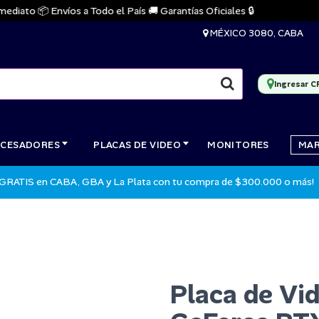
to 📦 Envíos a Todo el País 🚚 Garantías Oficiales 🔒
🔥
MÉXICO 3080, CABA
Ingresar C
CESADORES
PLACAS DE VIDEO
MONITORES
MA
 GRATIS en CABA, GBA y La Plata con tu compra de $300.000 o más!
Placa de Vi