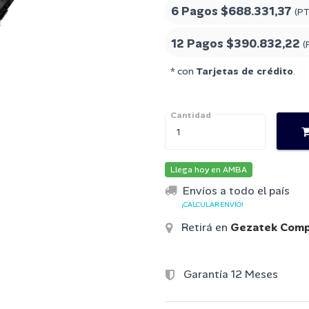
6 Pagos
$688.331,37
(PT
12 Pagos
$390.832,22
(
* con
Tarjetas de crédito
.
Cantidad
Llega hoy en AMBA
Envíos a todo el país
¡CALCULAR ENVÍO!
Retirá en
Gezatek Comp
Garantía 12 Meses