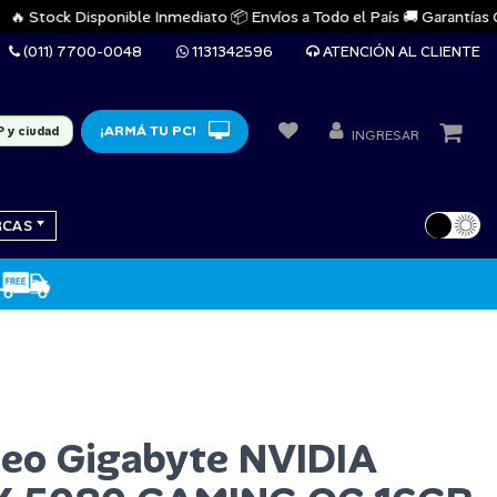
 Stock Disponible Inmediato 📦 Envíos a Todo el País 🚚 Garantías Ofici
(011) 7700-0048
1131342596
ATENCIÓN AL CLIENTE
¡ARMÁ TU PC!
P y ciudad
INGRESAR
RCAS
deo Gigabyte NVIDIA