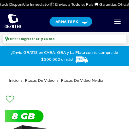
ock Disponible Inmediato 📦 Envíos a Todo el País 🚚 Garantías Oficiale
¡ARMÁ TU PC!
Enviar a
Ingresar CP y ciudad
¡Envío GRATIS en CABA, GBA y La Plata con tu compra de
$300.000 o más!
Inicio
Placas De Video
Placas De Video Nvidia