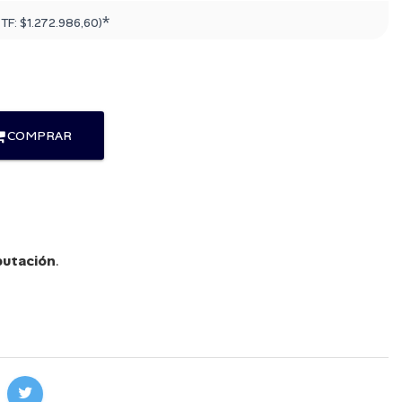
*
PTF:
$1.272.986,60
)
COMPRAR
utación
.