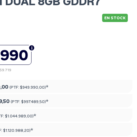
I DUAL 8GB GDDR7
EN STOCK
.990
859.719
,00
*
(PTF:
$949.990,00
)
9,50
*
(PTF:
$997.489,50
)
*
TF:
$1.044.989,00
)
*
F:
$1.120.988,20
)