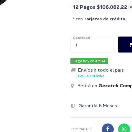
12 Pagos
$106.082,22
(
* con
Tarjetas de crédito
.
Cantidad
Llega hoy en AMBA
Envíos a todo el país
¡CALCULAR ENVÍO!
Retirá en
Gezatek Comp
Garantía 6 Meses
COMPARTIR: