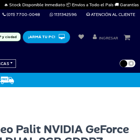
 Stock Disponible Inmediato 📦 Envíos a Todo el País 🚚 Garantías Ofici
(011) 7700-0048
1131342596
ATENCIÓN AL CLIENTE
¡ARMÁ TU PC!
P y ciudad
INGRESAR
RCAS
deo Palit NVIDIA GeForce