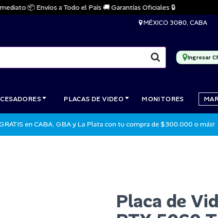
ato 📦 Envíos a Todo el País 🚚 Garantías Oficiales 🔒
🔥
MÉXICO 3080, CABA
Ingresar C
CESADORES
PLACAS DE VIDEO
MONITORES
MA
 GRATIS en CABA, GBA y La Plata con tu compra de $300.000 o más!
Placa de Vi