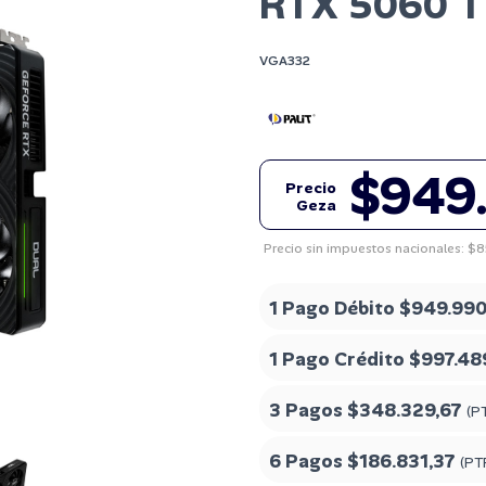
RTX 5060 T
VGA332
$949
Precio
Geza
Precio sin impuestos nacionales: $
1 Pago Débito
$949.990
1 Pago Crédito
$997.48
3 Pagos
$348.329,67
(P
6 Pagos
$186.831,37
(PT