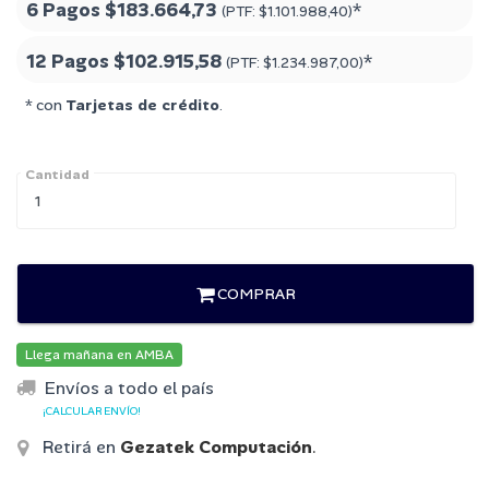
6 Pagos
$183.664,73
*
(PTF:
$1.101.988,40
)
12 Pagos
$102.915,58
*
(PTF:
$1.234.987,00
)
* con
Tarjetas de crédito
.
Cantidad
COMPRAR
Llega mañana en AMBA
Envíos a todo el país
¡CALCULAR ENVÍO!
Retirá en
Gezatek Computación
.