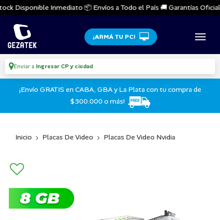
ock Disponible Inmediato 📦 Envíos a Todo el País 🚚 Garantías Oficiales
¡ARMÁ TU PC!
Enviar a
Ingresar CP y ciudad
¡Envío GRATIS en CABA, GBA y La Plata con tu compra de
$300.000 o más!
Inicio
Placas De Video
Placas De Video Nvidia