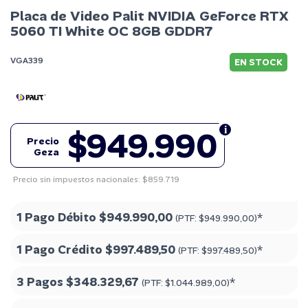
Placa de Video Palit NVIDIA GeForce RTX
5060 TI White OC 8GB GDDR7
VGA339
EN STOCK
$949.990
Precio
Geza
Precio sin impuestos nacionales: $859.719
1 Pago Débito
$949.990,00
*
(PTF:
$949.990,00
)
1 Pago Crédito
$997.489,50
*
(PTF:
$997.489,50
)
3 Pagos
$348.329,67
*
(PTF:
$1.044.989,00
)