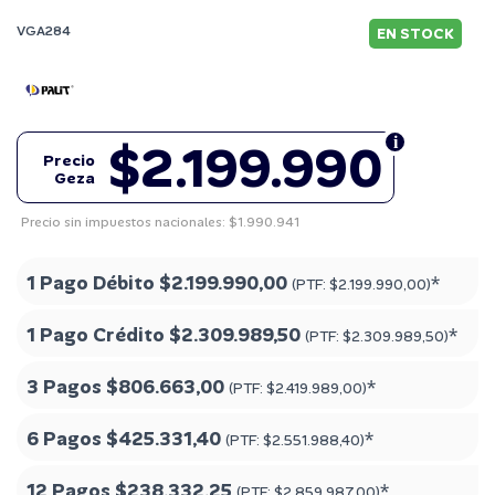
VGA284
EN STOCK
$2.199.990
Precio
Geza
Precio sin impuestos nacionales: $1.990.941
1 Pago Débito
$2.199.990,00
*
(PTF:
$2.199.990,00
)
1 Pago Crédito
$2.309.989,50
*
(PTF:
$2.309.989,50
)
3 Pagos
$806.663,00
*
(PTF:
$2.419.989,00
)
6 Pagos
$425.331,40
*
(PTF:
$2.551.988,40
)
12 Pagos
$238.332,25
*
(PTF:
$2.859.987,00
)