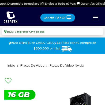
ock Disponible Inmediato 📦 Envíos a Todo el País 🚚 Garantías Oficiales
¡ARMÁ TU PC!
Enviar a
Ingresar CP y ciudad
¡Envío GRATIS en CABA, GBA y La Plata con tu compra de
$300.000 o más!
Inicio
Placas De Video
Placas De Video Nvidia