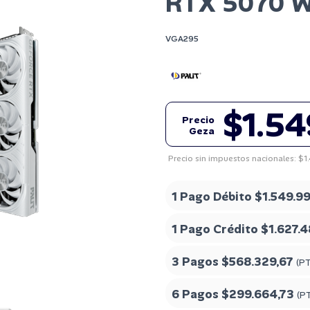
RTX 5070 W
VGA295
$1.54
Precio
Geza
Precio sin impuestos nacionales: $
1 Pago Débito
$1.549.9
1 Pago Crédito
$1.627.4
3 Pagos
$568.329,67
(P
6 Pagos
$299.664,73
(P