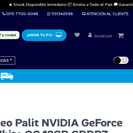
🔥 Stock Disponible Inmediato 📦 Envíos a Todo el País 🚚 Garantías Of
(011) 7700-0048
1131342596
ATENCIÓN AL CLIENTE
¡ARMÁ TU PC!
P y ciudad
INGRESAR
RCAS
deo Palit NVIDIA GeForce