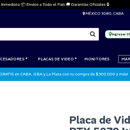
diato 📦 Envíos a Todo el País 🚚 Garantías Oficiales 🔒
MÉXICO 3080, CABA
Ingresar C
CESADORES
PLACAS DE VIDEO
MONITORES
MA
 GRATIS en CABA, GBA y La Plata con tu compra de $300.000 o más!
Placa de Vi