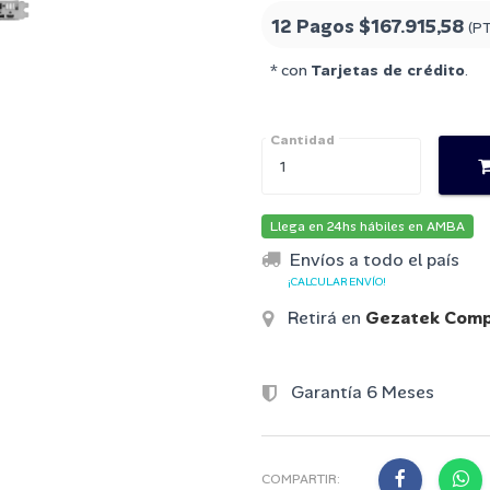
12 Pagos
$167.915,58
(P
* con
Tarjetas de crédito
.
Cantidad
Llega en 24hs hábiles en AMBA
Envíos a todo el país
¡CALCULAR ENVÍO!
Retirá en
Gezatek Comp
Garantía 6 Meses
COMPARTIR: