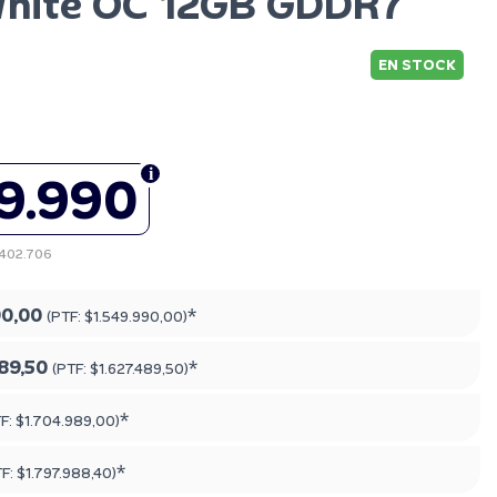
hite OC 12GB GDDR7
EN STOCK
9.990
1.402.706
90,00
*
(PTF:
$1.549.990,00
)
89,50
*
(PTF:
$1.627.489,50
)
*
TF:
$1.704.989,00
)
*
TF:
$1.797.988,40
)