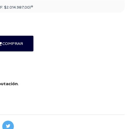
*
TF:
$2.014.987,00
)
COMPRAR
utación
.