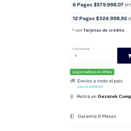
6 Pagos
$579.998,07
(PT
12 Pagos
$324.998,92
(
* con
Tarjetas de crédito
.
Cantidad
Llega mañana en AMBA
Envíos a todo el país
¡CALCULAR ENVÍO!
Retirá en
Gezatek Comp
Garantía 6 Meses