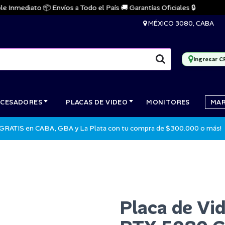
mediato 📦 Envíos a Todo el País 🚚 Garantías Oficiales 🔒
MÉXICO 3080, CABA
Ingresar C
CESADORES
PLACAS DE VIDEO
MONITORES
MA
 GRATIS en CABA, GBA y La Plata con tu compra de $300.000 o más!
Placa de Vi