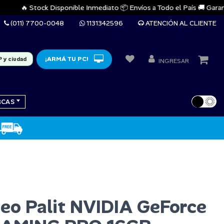
🔥 Stock Disponible Inmediato 📦 Envíos a Todo el País 🚚 Garantías 
(011) 7700-0048
1131342596
ATENCIÓN AL CLIENTE
¡ARMÁ TU PC!
P y ciudad
INGRESAR
RCAS
deo Palit NVIDIA GeForce