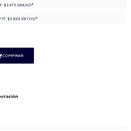
*
F:
$3.479.988,40
)
*
PTF:
$3.899.987,00
)
COMPRAR
utación
.