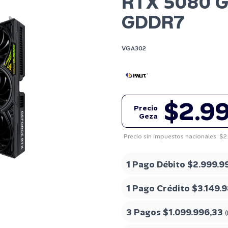
RTX 5080 
GDDR7
VGA302
$2.9
Precio
Geza
Precio sin impuestos nacionales: $
1 Pago Débito
$2.999.9
1 Pago Crédito
$3.149.9
3 Pagos
$1.099.996,33