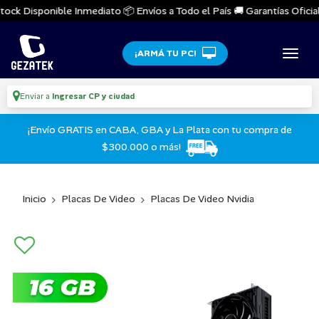
ock Disponible Inmediato 📦 Envíos a Todo el País 🚚 Garantías Oficiale
¡ARMÁ TU PC!
Enviar a
Ingresar CP y ciudad
¡Envío GRATIS en CABA, GBA y La Plata con tu compra de
$300.000 o más!
Inicio
Placas De Video
Placas De Video Nvidia