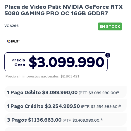
Placa de Video Palit NVIDIA GeForce RTX
5080 GAMING PRO OC 16GB GDDR7
VGA266
EN STOCK
$3.099.990
Precio
Geza
Precio sin impuestos nacionales: $2.805.421
1 Pago Débito
$3.099.990,00
*
(PTF:
$3.099.990,00
)
1 Pago Crédito
$3.254.989,50
*
(PTF:
$3.254.989,50
)
3 Pagos
$1.136.663,00
*
(PTF:
$3.409.989,00
)