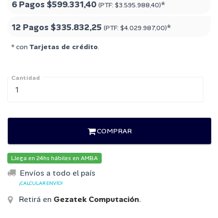
6 Pagos
$599.331,40
*
(PTF:
$3.595.988,40
)
12 Pagos
$335.832,25
*
(PTF:
$4.029.987,00
)
* con
Tarjetas de crédito
.
Cantidad
COMPRAR
Llega en 24hs hábiles en AMBA
Envíos a todo el país
¡CALCULAR ENVÍO!
Retirá en
Gezatek Computación
.