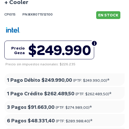
+ Cooler
CPI015
PN:BX8071512100
EN STOCK
$249.990
Precio
Geza
Precio sin impuestos nacionales: $226.235
1 Pago Débito
$249.990,00
*
(PTF:
$249.990,00
)
1 Pago Crédito
$262.489,50
*
(PTF:
$262.489,50
)
3 Pagos
$91.663,00
*
(PTF:
$274.989,00
)
6 Pagos
$48.331,40
*
(PTF:
$289.988,40
)