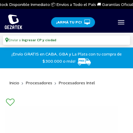
ock Disponible Inmediato 📦 Envíos a Todo el País 🚚 Garantías Oficiales
¡ARMÁ TU PC!
Enviar a
Ingresar CP y ciudad
¡Envío GRATIS en CABA, GBA y La Plata con tu compra de
$300.000 o más!
Inicio
Procesadores
Procesadores Intel