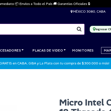
ato 📦 Envíos a Todo el País 🚚 Garantías Oficiales 🔒

MÉXICO 3080, CABA
Ingresar C
CESADORES
PLACAS DE VIDEO
MONITORES
MA
 GRATIS en CABA, GBA y La Plata con tu compra de $300.000 o más!
Micro Intel 