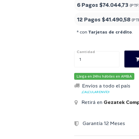
6 Pagos
$74.044,73
(PTF
12 Pagos
$41.490,58
(PT
* con
Tarjetas de crédito
.
Cantidad
Llega en 24hs hábiles en AMBA
Envíos a todo el país
¡CALCULAR ENVÍO!
Retirá en
Gezatek Comp
Garantía 12 Meses