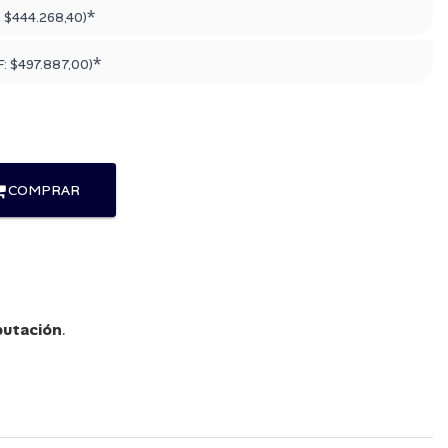
*
:
$444.268,40
)
*
F:
$497.887,00
)
COMPRAR
utación
.