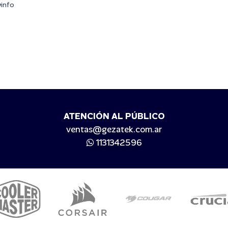
yinfo
ATENCIÓN AL PÚBLICO
ventas@gezatek.com.ar
1131342596