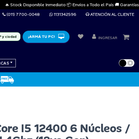
 Stock Disponible Inmediato 📦 Envíos a Todo el País 🚚 Garantías Ofici
(011) 7700-0048
1131342596
ATENCIÓN AL CLIENTE
¡ARMÁ TU PC!
P y ciudad
INGRESAR
RCAS
Core I5 12400 6 Núcleos /