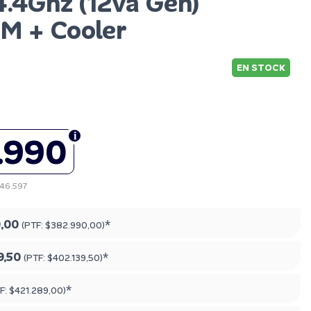
4.4Ghz (12va Gen)
M + Cooler
EN STOCK
.990
346.597
,00
*
(PTF:
$382.990,00
)
9,50
*
(PTF:
$402.139,50
)
*
F:
$421.289,00
)