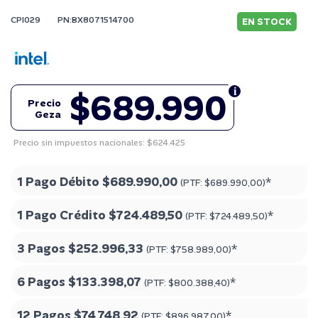
CPI029
PN:BX8071514700
EN STOCK
$689.990
Precio
Geza
Precio sin impuestos nacionales: $624.425
1 Pago Débito
$689.990,00
*
(PTF:
$689.990,00
)
1 Pago Crédito
$724.489,50
*
(PTF:
$724.489,50
)
3 Pagos
$252.996,33
*
(PTF:
$758.989,00
)
6 Pagos
$133.398,07
*
(PTF:
$800.388,40
)
12 Pagos
$74.748,92
*
(PTF:
$896.987,00
)