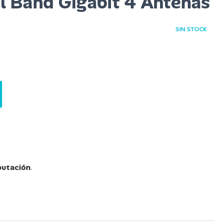
 Band Gigabit 4 Antenas
SIN STOCK
utación
.