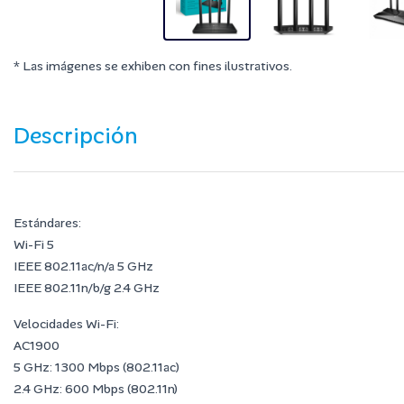
* Las imágenes se exhiben con fines ilustrativos.
Descripción
Estándares:
Wi-Fi 5
IEEE 802.11ac/n/a 5 GHz
IEEE 802.11n/b/g 2.4 GHz
Velocidades Wi-Fi:
AC1900
5 GHz: 1300 Mbps (802.11ac)
2.4 GHz: 600 Mbps (802.11n)