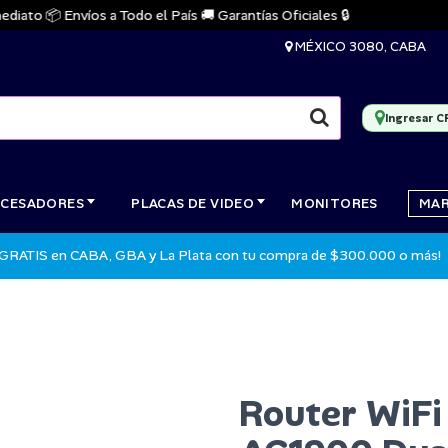
 📦 Envíos a Todo el País 🚚 Garantías Oficiales 🔒
🔥 S
MÉXICO 3080, CABA
Ingresar C
CESADORES
PLACAS DE VIDEO
MONITORES
MA
 GRATIS en CABA, GBA y La Plata con tu compra de $300.000 o más!
Router WiFi