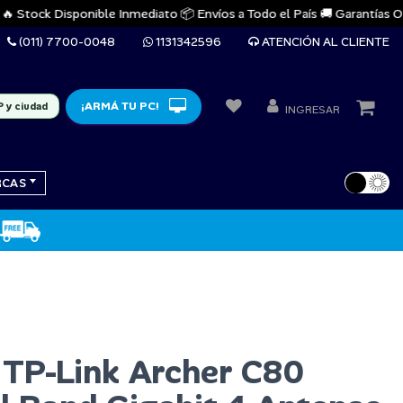
tock Disponible Inmediato 📦 Envíos a Todo el País 🚚 Garantías Oficiale
(011) 7700-0048
1131342596
ATENCIÓN AL CLIENTE
¡ARMÁ TU PC!
P y ciudad
INGRESAR
RCAS
 TP-Link Archer C80