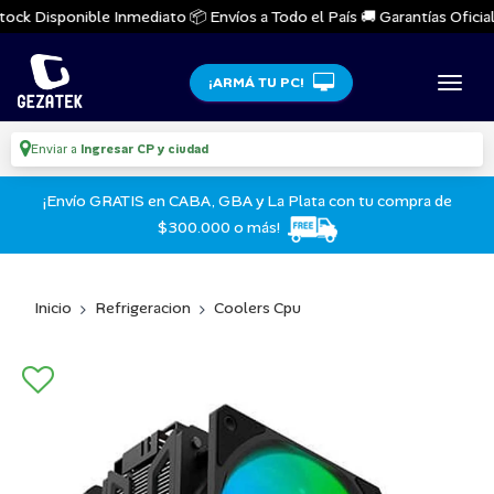
ock Disponible Inmediato 📦 Envíos a Todo el País 🚚 Garantías Oficiales
¡ARMÁ TU PC!
Enviar a
Ingresar CP y ciudad
¡Envío GRATIS en CABA, GBA y La Plata con tu compra de
$300.000 o más!
Inicio
Refrigeracion
Coolers Cpu