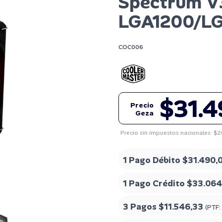
Spectrum 
LGA1200/L
COC006
$31.
Precio
Geza
Precio sin impuestos nacionales: $
1 Pago Débito
$31.490,
1 Pago Crédito
$33.064
3 Pagos
$11.546,33
(PTF: