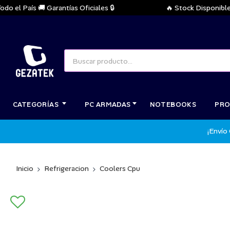
l País 🚚 Garantías Oficiales 🔒
🔥 Stock Disponible Inm
CATEGORÍAS
PC ARMADAS
NOTEBOOKS
PRO
¡Envío
Inicio
Refrigeracion
Coolers Cpu