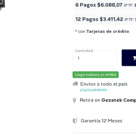
6 Pagos
$6.088,07
(PTF:
12 Pagos
$3.411,42
(PTF:
* con
Tarjetas de crédito
.
Cantidad
Llega mañana en AMBA
Envíos a todo el país
¡CALCULAR ENVÍO!
Retirá en
Gezatek Comp
Garantía 12 Meses