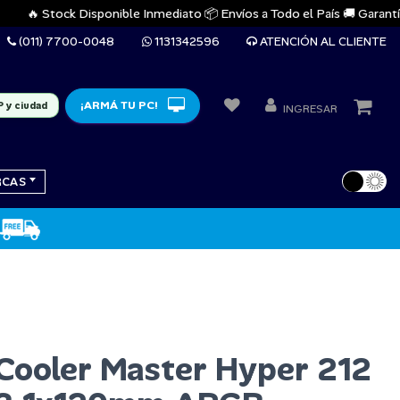
🔥 Stock Disponible Inmediato 📦 Envíos a Todo el País 🚚 Garantías Of
(011) 7700-0048
1131342596
ATENCIÓN AL CLIENTE
¡ARMÁ TU PC!
P y ciudad
INGRESAR
RCAS
Cooler Master Hyper 212