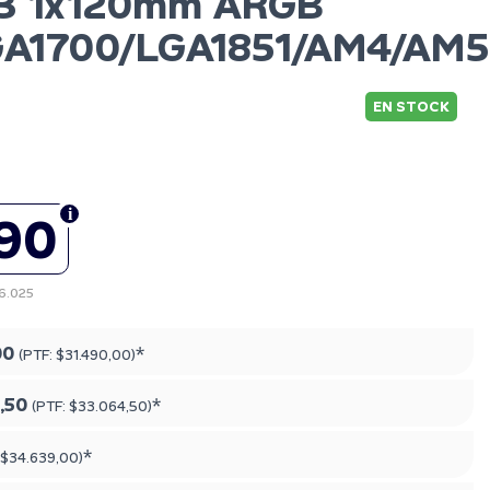
V3 1x120mm ARGB
GA1700/LGA1851/AM4/AM5
EN STOCK
490
26.025
00
*
(PTF:
$31.490,00
)
,50
*
(PTF:
$33.064,50
)
*
$34.639,00
)