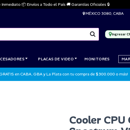
ediato 📦 Envíos a Todo el País 🚚 Garantías Oficiales 🔒
MÉXICO 3080, CABA
Ingresar C
CESADORES
PLACAS DE VIDEO
MONITORES
MA
 GRATIS en CABA, GBA y La Plata con tu compra de $300.000 o más!
Cooler CPU 