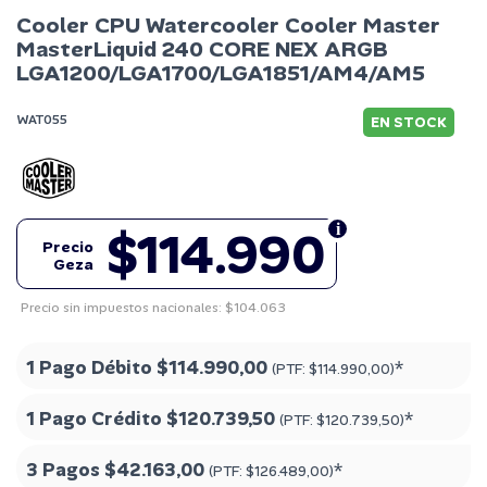
Cooler CPU Watercooler Cooler Master
MasterLiquid 240 CORE NEX ARGB
LGA1200/LGA1700/LGA1851/AM4/AM5
WAT055
EN STOCK
$114.990
Precio
Geza
Precio sin impuestos nacionales: $104.063
1 Pago Débito
$114.990,00
*
(PTF:
$114.990,00
)
1 Pago Crédito
$120.739,50
*
(PTF:
$120.739,50
)
3 Pagos
$42.163,00
*
(PTF:
$126.489,00
)