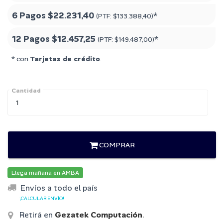
6 Pagos
$22.231,40
*
(PTF:
$133.388,40
)
12 Pagos
$12.457,25
*
(PTF:
$149.487,00
)
* con
Tarjetas de crédito
.
Cantidad
COMPRAR
Llega mañana en AMBA
Envíos a todo el país
¡CALCULAR ENVÍO!
Retirá en
Gezatek Computación
.