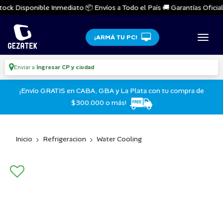
ock Disponible Inmediato 📦 Envíos a Todo el País 🚚 Garantías Oficiales
¡ARMÁ TU PC!
Enviar a
Ingresar CP y ciudad
¡Envío GRATIS en CABA, GBA y La Plata con tu compra de
$300.000 o más!
Inicio
Refrigeracion
Water Cooling