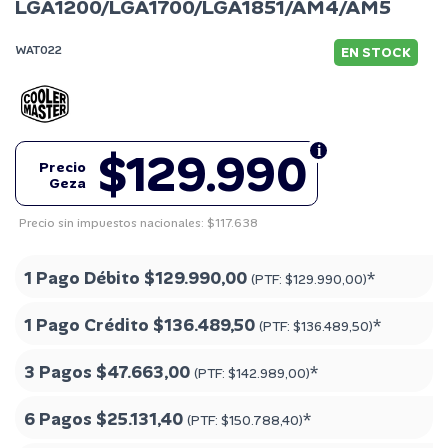
LGA1200/LGA1700/LGA1851/AM4/AM5
WAT022
EN STOCK
$129.990
Precio
Geza
Precio sin impuestos nacionales: $117.638
1 Pago Débito
$129.990,00
*
(PTF:
$129.990,00
)
1 Pago Crédito
$136.489,50
*
(PTF:
$136.489,50
)
3 Pagos
$47.663,00
*
(PTF:
$142.989,00
)
6 Pagos
$25.131,40
*
(PTF:
$150.788,40
)