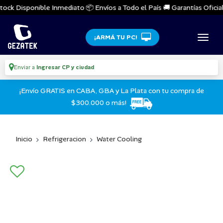
ock Disponible Inmediato 📦 Envíos a Todo el País 🚚 Garantías Oficiale
¡ARMÁ TU PC!
Enviar a
Ingresar CP y ciudad
¡Envío GRATIS en CABA, GBA y La Plata con tu compra de
$300.000 o más!
Inicio
Refrigeracion
Water Cooling