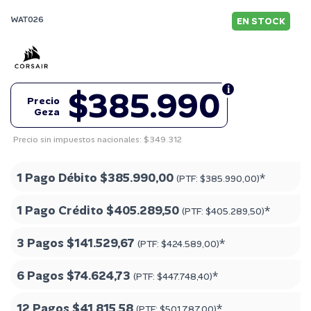
WAT026
EN STOCK
$385.990
Precio
Geza
Precio sin impuestos nacionales: $349.312
1 Pago Débito
$385.990,00
*
(PTF:
$385.990,00
)
1 Pago Crédito
$405.289,50
*
(PTF:
$405.289,50
)
3 Pagos
$141.529,67
*
(PTF:
$424.589,00
)
6 Pagos
$74.624,73
*
(PTF:
$447.748,40
)
12 Pagos
$41.815,58
*
(PTF:
$501.787,00
)