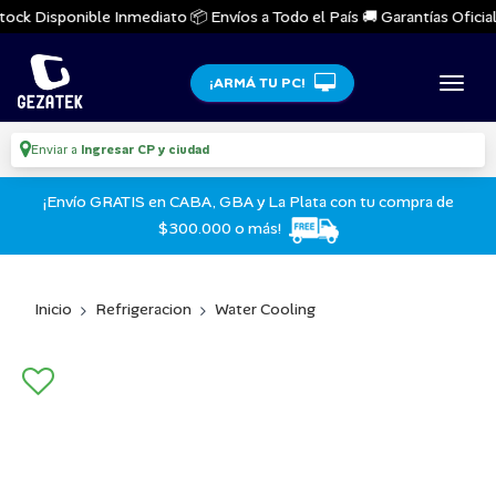
ock Disponible Inmediato 📦 Envíos a Todo el País 🚚 Garantías Oficiale
¡ARMÁ TU PC!
Enviar a
Ingresar CP y ciudad
¡Envío GRATIS en CABA, GBA y La Plata con tu compra de
$300.000 o más!
Inicio
Refrigeracion
Water Cooling