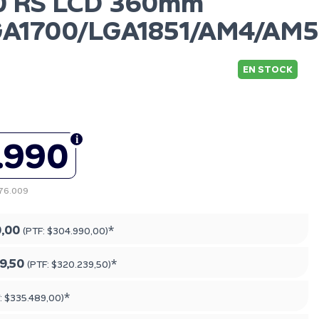
60 RS LCD 360mm
GA1700/LGA1851/AM4/AM5
EN STOCK
.990
276.009
,00
*
(PTF:
$304.990,00
)
9,50
*
(PTF:
$320.239,50
)
*
:
$335.489,00
)