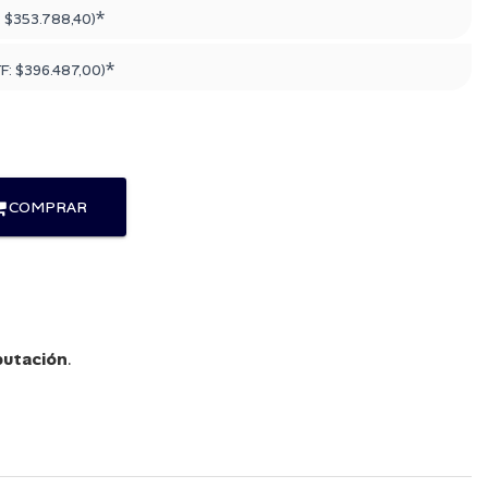
*
:
$353.788,40
)
*
TF:
$396.487,00
)
COMPRAR
utación
.