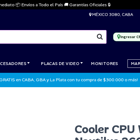
to 📦 Envíos a Todo el País 🚚 Garantías Oficiales 🔒
🔥
MÉXICO 3080, CABA
Ingresar C
CESADORES
PLACAS DE VIDEO
MONITORES
MA
 GRATIS en CABA, GBA y La Plata con tu compra de $300.000 o más!
Cooler CPU 