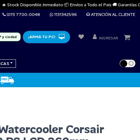
 Stock Disponible Inmediato 📦 Envíos a Todo el País 🚚 Garantías Oficia
(011) 7700-0048
1131342596
ATENCIÓN AL CLIENTE
¡ARMÁ TU PC!
P y ciudad
INGRESAR
RCAS
Watercooler Corsair