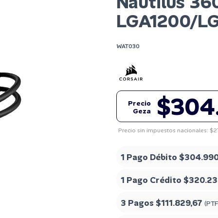
Nautilus 3
LGA1200/L
WAT030
$304
Precio
Geza
Precio sin impuestos nacionales: $
1 Pago Débito
$304.990
1 Pago Crédito
$320.23
3 Pagos
$111.829,67
(PTF