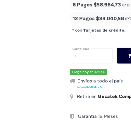
6 Pagos
$58.964,73
(PTF
12 Pagos
$33.040,58
(P
* con
Tarjetas de crédito
.
Cantidad
Llega hoy en AMBA
Envíos a todo el país
¡CALCULAR ENVÍO!
Retirá en
Gezatek Comp
Garantía 12 Meses