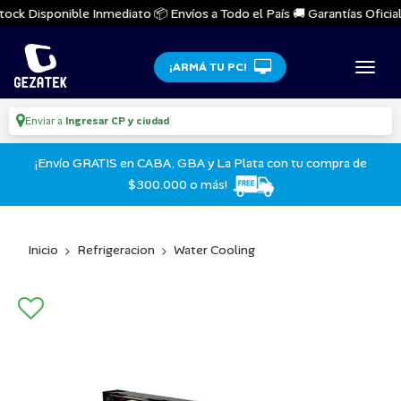
ock Disponible Inmediato 📦 Envíos a Todo el País 🚚 Garantías Oficiale
¡ARMÁ TU PC!
Enviar a
Ingresar CP y ciudad
¡Envío GRATIS en CABA, GBA y La Plata con tu compra de
$300.000 o más!
Inicio
Refrigeracion
Water Cooling