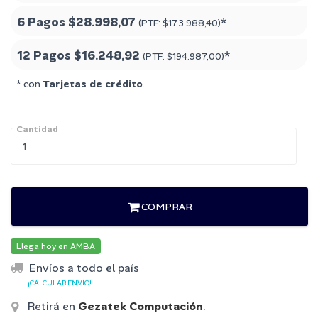
6 Pagos
$28.998,07
*
(PTF:
$173.988,40
)
12 Pagos
$16.248,92
*
(PTF:
$194.987,00
)
* con
Tarjetas de crédito
.
Cantidad
COMPRAR
Llega hoy en AMBA
Envíos a todo el país
¡CALCULAR ENVÍO!
Retirá en
Gezatek Computación
.