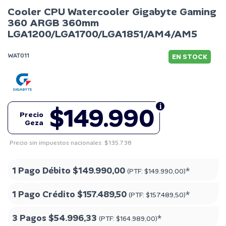
Cooler CPU Watercooler Gigabyte Gaming
360 ARGB 360mm
LGA1200/LGA1700/LGA1851/AM4/AM5
WAT011
EN STOCK
$149.990
Precio
Geza
Precio sin impuestos nacionales: $135.738
1 Pago Débito
$149.990,00
*
(PTF:
$149.990,00
)
1 Pago Crédito
$157.489,50
*
(PTF:
$157.489,50
)
3 Pagos
$54.996,33
*
(PTF:
$164.989,00
)