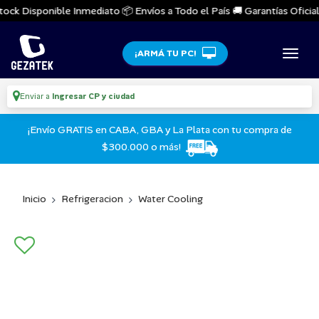
ock Disponible Inmediato 📦 Envíos a Todo el País 🚚 Garantías Oficiales
¡ARMÁ TU PC!
Enviar a
Ingresar CP y ciudad
¡Envío GRATIS en CABA, GBA y La Plata con tu compra de
$300.000 o más!
Inicio
Refrigeracion
Water Cooling