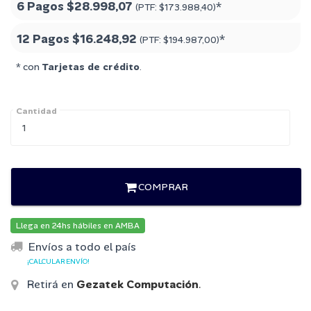
6 Pagos
$28.998,07
*
(PTF:
$173.988,40
)
12 Pagos
$16.248,92
*
(PTF:
$194.987,00
)
* con
Tarjetas de crédito
.
Cantidad
COMPRAR
Llega en 24hs hábiles en AMBA
Envíos a todo el país
¡CALCULAR ENVÍO!
Retirá en
Gezatek Computación
.