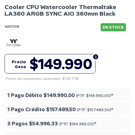
Cooler CPU Watercooler Thermaltake
LA360 ARGB SYNC AIO 360mm Black
WAT008
EN STOCK
$149.990
Precio
Geza
Precio sin impuestos nacionales: $135.738
1 Pago Débito
$149.990,00
*
(PTF:
$149.990,00
)
1 Pago Crédito
$157.489,50
*
(PTF:
$157.489,50
)
3 Pagos
$54.996,33
*
(PTF:
$164.989,00
)