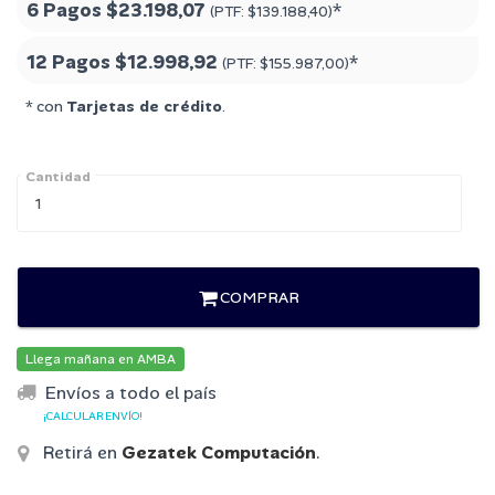
6 Pagos
$23.198,07
*
(PTF:
$139.188,40
)
12 Pagos
$12.998,92
*
(PTF:
$155.987,00
)
* con
Tarjetas de crédito
.
Cantidad
COMPRAR
Llega mañana en AMBA
Envíos a todo el país
¡CALCULAR ENVÍO!
Retirá en
Gezatek Computación
.