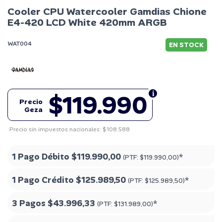
Cooler CPU Watercooler Gamdias Chione
E4-420 LCD White 420mm ARGB
WAT004
EN STOCK
$119.990
Precio
Geza
Precio sin impuestos nacionales: $108.588
1 Pago Débito
$119.990,00
*
(PTF:
$119.990,00
)
1 Pago Crédito
$125.989,50
*
(PTF:
$125.989,50
)
3 Pagos
$43.996,33
*
(PTF:
$131.989,00
)