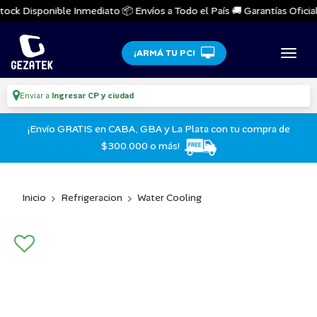
ock Disponible Inmediato 📦 Envíos a Todo el País 🚚 Garantías Oficiale
¡ARMÁ TU PC!
Enviar a
Ingresar CP y ciudad
¡Envío GRATIS en CABA, GBA y La Plata con tu compra de
$300.000 o más!
Inicio
Refrigeracion
Water Cooling