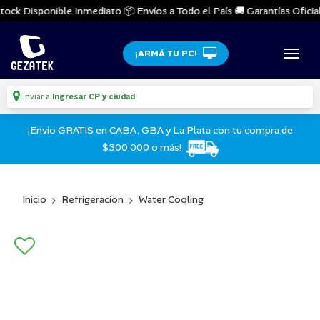
ock Disponible Inmediato 📦 Envíos a Todo el País 🚚 Garantías Oficiale
¡ARMÁ TU PC!
Enviar a
Ingresar CP y ciudad
¡Envío GRATIS en CABA, GBA y La Plata con tu compra de
$300.000 o más!
Inicio
Refrigeracion
Water Cooling