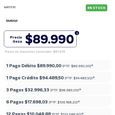
WAT010
EN STOCK
$89.990
Precio
Geza
Precio sin impuestos nacionales: $81.439
1 Pago Débito
$89.990,00
*
(PTF:
$89.990,00
)
1 Pago Crédito
$94.489,50
*
(PTF:
$94.489,50
)
3 Pagos
$32.996,33
*
(PTF:
$98.989,00
)
6 Pagos
$17.698,03
*
(PTF:
$106.188,20
)
12 Pagos
$10.048,88
*
(PTF:
$120.586,60
)