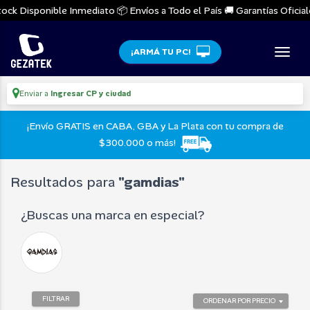
 Disponible Inmediato 📦 Envíos a Todo el País 🚚 Garantías Oficiales 
¡ARMÁ TU PC!
Enviar a
Ingresar CP y ciudad
¡Envío GRATIS en CABA, GBA y La Plata con tu compra de
$300.000 o más!
Resultados para
"gamdias"
¿Buscas una marca en especial?
FILTRAR
ORDENAR POR PRECIO